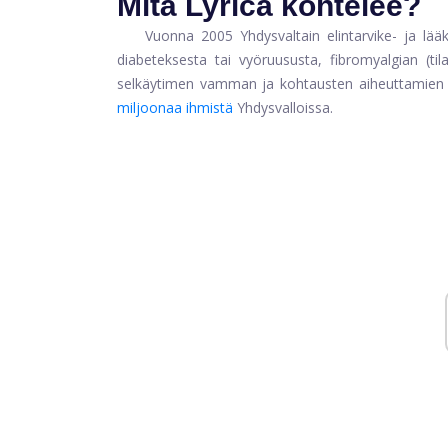
Mitä Lyrica kohtelee?
Vuonna 2005 Yhdysvaltain elintarvike- ja lää
diabeteksesta tai vyöruususta, fibromyalgian (til
selkäytimen vamman ja kohtausten aiheuttamien vah
miljoonaa ihmistä
Yhdysvalloissa.