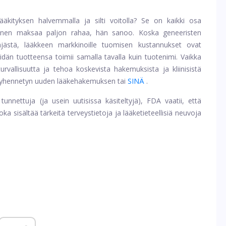
äkityksen halvemmalla ja silti voitolla? Se on kaikki osa
ominen maksaa paljon rahaa, hän sanoo. Koska geneeristen
yhjästä, lääkkeen markkinoille tuomisen kustannukset ovat
dän tuotteensa toimii samalla tavalla kuin tuotenimi. Vaikka
urvallisuutta ja tehoa koskevista hakemuksista ja kliinisistä
ä lyhennetyn uuden lääkehakemuksen tai
SINÄ
.
tunnettuja (ja usein uutisissa käsiteltyjä), FDA vaatii, että
ka sisältää tärkeitä terveystietoja ja lääketieteellisiä neuvoja