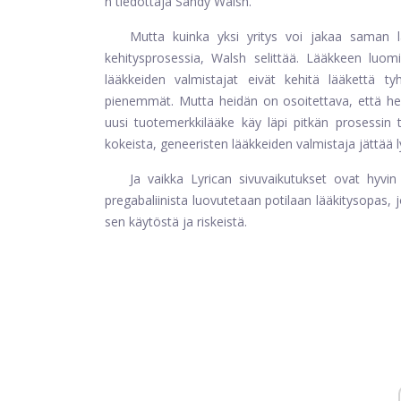
n tiedottaja Sandy Walsh.
Mutta kuinka yksi yritys voi jakaa saman lä
kehitysprosessia, Walsh selittää. Lääkkeen lu
lääkkeiden valmistajat eivät kehitä lääkettä t
pienemmät. Mutta heidän on osoitettava, että hei
uusi tuotemerkkilääke käy läpi pitkän prosessin t
kokeista, geneeristen lääkkeiden valmistaja jättä
Ja vaikka Lyrican sivuvaikutukset ovat hyvin 
pregabaliinista luovutetaan potilaan lääkitysopas, jo
sen käytöstä ja riskeistä.