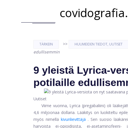
covidografia
>>
TÄRKEIN
HUUMEIDEN TIEDOT, UUTISET
edullisemmin
9 yleistä Lyrica-ve
potilaille edullise
Uutiset
Viime vuonna,
Lyrica
(pregabaliini) oli lääkejä
4,6 miljoonaa dollaria. Lääkitys on luokiteltu epile
myös nimellä
kivunlievittäjä
. Sen suosio lääkärei
harvoista ei-opioidisista, ei-asetaminofeeni- 