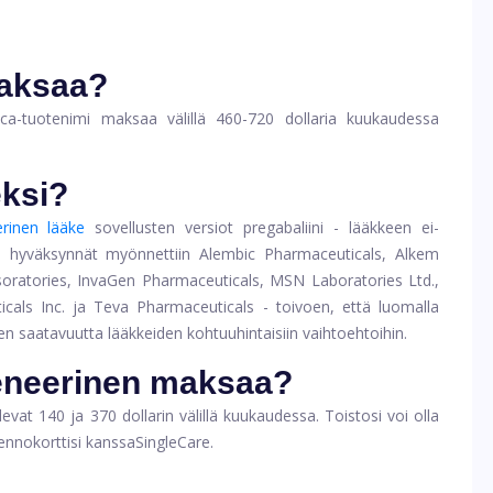
maksaa?
ca-tuotenimi maksaa välillä 460-720 dollaria kuukaudessa
eksi?
rinen lääke
sovellusten versiot
pregabaliini
- lääkkeen ei-
en hyväksynnät myönnettiin Alembic Pharmaceuticals, Alkem
s
oratories, InvaGen Pharmaceuticals, MSN Laboratories Ltd.,
icals Inc. ja Teva Pharmaceuticals - toivoen, että luomalla
den saatavuutta lääkkeiden kohtuuhintaisiin vaihtoehtoihin.
geneerinen maksaa?
levat 140 ja 370 dollarin välillä kuukaudessa. Toistosi voi olla
ennokorttisi kanssa
SingleCare
.