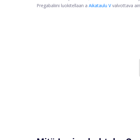
Pregabaliini luokitellaan a
Aikataulu V
valvottava ain