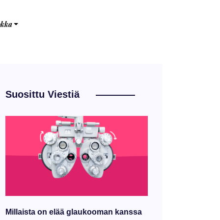
okka
Suosittu Viestiä
Millaista on elää glaukooman kanssa