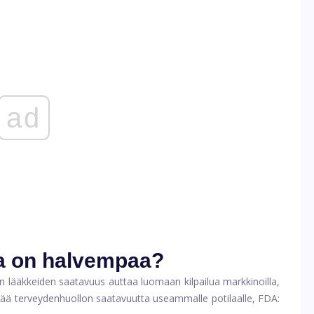
ad
ca on halvempaa?
n lääkkeiden saatavuus auttaa luomaan kilpailua markkinoilla,
sää terveydenhuollon saatavuutta useammalle potilaalle, FDA: