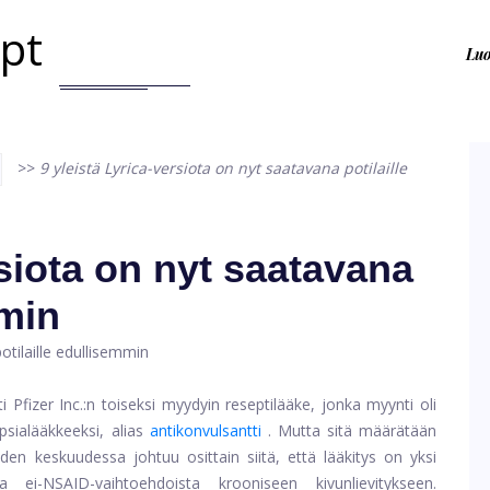
.pt
Lu
>>
9 yleistä Lyrica-versiota on nyt saatavana potilaille
rsiota on nyt saatavana
mmin
tti Pfizer Inc.:n toiseksi myydyin reseptilääke, jonka myynti oli
psialääkkeeksi, alias
antikonvulsantti
. Mutta sitä määrätään
den keskuudessa johtuu osittain siitä, että lääkitys on yksi
ja ei-NSAID-vaihtoehdoista krooniseen kivunlievitykseen.