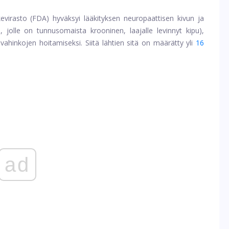
kevirasto (FDA) hyväksyi lääkityksen neuropaattisen kivun ja
a, jolle on tunnusomaista krooninen, laajalle levinnyt kipu),
inkojen hoitamiseksi. Siitä lähtien sitä on määrätty yli
16
ad