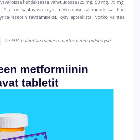
hdysvalloissa kahdeksassa vahvuudessa (25 mg, 50 mg, 75 mg,
 Sitä on saatavana myös nestemäisessä muodossa. Kun
yrica-reseptin täyttämiseksi, kysy apteekista, voitko vaihtaa
>>
FDA palauttaa mieleen metformiinin pitkitetysti
een metformiinin
vat tabletit