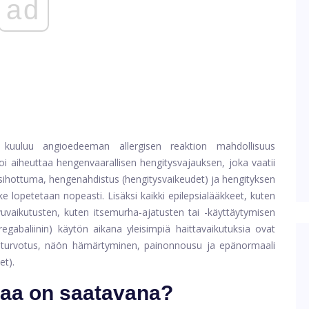
ad
iin kuuluu angioedeeman allergisen reaktion mahdollisuus
oi aiheuttaa hengenvaarallisen hengitysvajauksen, joka vaatii
kkosihottuma, hengenahdistus (hengitysvaikeudet) ja hengityksen
ke lopetetaan nopeasti. Lisäksi kaikki epilepsialääkkeet, kuten
sivuvaikutusten, kuten itsemurha-ajatusten tai -käyttäytymisen
regabaliinin) käytön aikana yleisimpiä haittavaikutuksia ovat
, turvotus, näön hämärtyminen, painonnousu ja epänormaali
et).
icaa on saatavana?