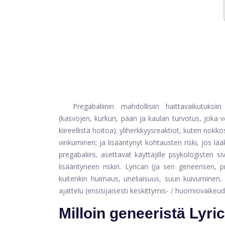
Pregabaliinin mahdollisiin haittavaikutuks
(kasvojen, kurkun, pään ja kaulan turvotus, joka v
kiireellistä hoitoa); yliherkkyysreaktiot, kuten no
vinkuminen; ja lisääntynyt kohtausten riski, jos lää
pregabaliini, asettavat käyttäjille psykologisten 
lisääntyneen riskin. Lyrican (ja sen geneerisen, p
kuitenkin huimaus, uneliaisuus, suun kuivuminen
ajattelu (ensisijaisesti keskittymis- / huomiovaikeud
Milloin geneeristä Lyr