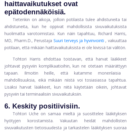
haittavaikutukset ovat
epätodennäköisiä.
Tietenkin on aikoja, jolloin potilaista tulee ahdistuneita tai
ahdistuneita, kun he oppivat mahdollisista sivuvaikutuksista
huolimatta varotoimistasi. Kun näin tapahtuu, Richard Harris,
MD, Pharm.D., Perustaja
Suuri terveys ja hyvinvointi
, vakuuttaa
potilaan, että mikään haittavaikutuksista ei ole kivissä tai välitön.
Tohtori Harris ehdottaa toistavan, että harvat lääkkeet
johtavat pysyviin komplikaatioihin, kun ne otetaan määrättyyn
tapaan. Ilmoitin heille, että katamme monenlaisia ​​
mahdollisuuksia, eikä mikään niistä voi tosiasiassa tapahtua.
Lisäksi harvat lääkkeet, kun niitä käytetään oikein, johtavat
pysyviin tai terminaalisiin sivuvaikutuksiin.
6. Keskity positiivisiin.
Tohtori Uche on samaa mieltä ja suosittelee lääkityksen
hyötyjen korostamista. Vakuutan heidät mahdollisten
sivuvaikutusten tietoisuudesta ja tarkastelen lääkityksen suoraa