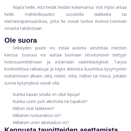
Näytä heille, että tiedät heidän kokemansa. Voit myös antaa
heille mahdollisuuden suositella lääkkeitä tai
elämäntapamuutoksia, jotta he voivat tuntea itsensä toimivan
omasta tahdostaan.
Ole suora
Selkeyden puute voi estää avointa viestintää miesten
kanssa. Suoruus voi auttaa luomaan sitoutumisen tiettyyn
hoitosuunnitelmaan ja estämään väärinkäsitykset. Tarjoa
konkreettisia ratkaisuja ja käytä aktiivista kuuntelua kysymysten
esittämiseen alkaen siitä, miten, mitä, milloin tai missä. Joitakin
suoria kysymyksiä voivat olla:
Kuinka kauan sinulla on ollut kipuja?
Kuinka usein juot alkoholia tai tupakoit?
Milloin otat lääkkeesi?
Millainen ruokavaliosi on?
Millainen unen aikataulusi on?
Kannusta tavoitteiden asettamista