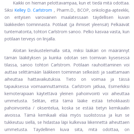
Kaikki on hieman pelottavampaa, kun et tiedä mitä odottaa.
Siksi
Kelley D. Carlstrom
, Pharm.D., BCOP, onkologia-apteekki,
on erityisen varovainen maalatessaan täydellisen kuvan
lääkkeiden toiminnasta. Potilaat (ja ihmiset yleensä!) Pelkäävät
tuntematonta, tohtori Carlstrom sanoo. Pelko kasvaa vasta, kun
potilaan terveys on linjalla.
Aloitan keskustelemalla siitä, miksi lääkäri on määrännyt
tämän lääkityksen ja kuinka odotan sen toimivan kyseisessä
tilassa, sanoo tohtori Carlstrom. Potilaan rauhoittaminen voi
auttaa selittämään lääkkeen toiminnan selkeästi ja saattamaan
aiheuttaa haittavaikutuksia. Tieto on voimaa ja tässä
tapauksessa voimaannuttamista. Carlstrom jatkaa, Esimerkiksi
kemoterapiaan käytettävä yleinen pahoinvointi voi aiheuttaa
ummetusta. Selitän, että tämä lääke estää tehokkaasti
pahoinvointia / oksentelua, koska se estää tietyn kemikaalin
aivoissa. Tämä kemikaali elää myös suolistossa ja kun se
tukkeutuu siellä, se hidastaa läpi kulkevaa liikennettä aiheuttaen
ummetusta. Täydellinen kuva siitä, mitä odottaa, on