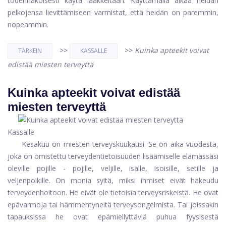
todennäköisesti käytä lääkkeitään. Käyttämällä aikaa heidän
pelkojensa lievittämiseen varmistat, että heidän on paremmin,
nopeammin.
>>
>>
Kuinka apteekit voivat
TÄRKEIN
KASSALLE
edistää miesten terveyttä
Kuinka apteekit voivat edistää
miesten terveyttä
Kassalle
Kesäkuu on miesten terveyskuukausi. Se on aika vuodesta,
joka on omistettu terveydentietoisuuden lisäämiselle elämässäsi
oleville pojille - pojille, veljille, isälle, isoisille, setille ja
veljenpoikille. On monia syitä, miksi ihmiset eivät hakeudu
terveydenhoitoon. He eivät ole tietoisia terveysriskeistä. He ovat
epävarmoja tai hämmentyneitä terveysongelmista. Tai joissakin
tapauksissa he ovat epämiellyttäviä puhua fyysisestä