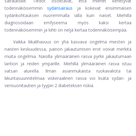
sairauksille. Tiedot osoittavat, että miehet kehittyvät
todennäköisemmin
sydänsairaus
ja kokevat ensimmäisen
sydänkohtauksen nuoremmalla iällä kuin naiset. Miehillä
diagnosoidaan emfyseema myös kaksi kertaa
todennäköisemmin ja kihti on neljä kertaa todennäköisempää.
Vaikka liikalihavuus on yhä kasvava ongelma miesten ja
naisten keskuudessa, painon jakautumisen erot voivat merkitä
muita ongelmia. Naisilla ylimääräinen rasva pyrkii jakautumaan
lantion ja reiden ympärille. Miehillä ylimääräinen rasva istuu
vatsan alueella. Ilman asianmukaista ruokavaliota tai
liikuntasuunnitelmaa viskeraalinen rasva voi lisätä sydän- ja
verisuonitautien ja tyypin 2 diabeteksen riskiä.