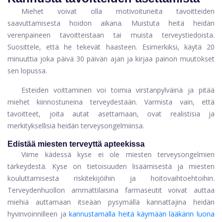
Miehet voivat olla motivoituneita tavoitteiden
saavuttamisesta hoidon aikana. Muistuta heitä heidän
verenpaineen tavoitteistaan ​​tai muista terveystiedoista.
Suosittele, että he tekevät haasteen. Esimerkiksi, käytä 20
minuuttia joka päivä 30 päivän ajan ja kirjaa painon muutokset
sen lopussa.
Esteiden voittaminen voi toimia virstanpylväinä ja pitää
miehet kiinnostuneina terveydestään. Varmista vain, että
tavoitteet, joita autat asettamaan, ovat realistisia ja
merkityksellisiä heidän terveysongelmiinsa.
Edistää miesten terveyttä apteekissa
Viime kädessä kyse ei ole miesten terveysongelmien
tärkeydestä. Kyse on tietoisuuden lisäämisestä ja miesten
kouluttamisesta riskitekijöihin ja hoitovaihtoehtoihin.
Terveydenhuollon ammattilaisina farmaseutit voivat auttaa
miehiä auttamaan itseään pysymällä kannattajina heidän
hyvinvoinnilleen ja
kannustamalla heitä käymään lääkärin luona