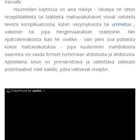
Kassalle
Huumeiden käytössä on aina riskejä - olivatpa ne sitten
reseptilääkkeitä tai lääkkeitä. Haittavaikutukset voivat vaihdella
lievistä komplikaatioista, kuten väsymyksestä tai
ummetus
,
vaikeisiin tai jopa hengenvaarallisiin reaktioihin. Niin
epätodennäköistä kuin he ovatkin - vain pieni osa potilaista
kokee haittavaikutuksia - jopa kuuleminen mahdollisista
vaaroista voi saada ihmiset tuntemaan ahdistusta ja ahdistusta.
Apteekkina sinun on ymmärrettävä ja selitettävä selkeästi
potentiaaliset riskit kaikille, jotka valitsevat reseptin.
ad