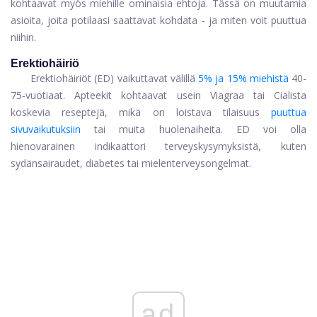
kohtaavat myös miehille ominaisia ​​ehtoja. Tässä on muutamia
asioita, joita potilaasi saattavat kohdata - ja miten voit puuttua
niihin.
Erektiohäiriö
Erektiohäiriöt (ED) vaikuttavat välillä
5% ja 15% miehistä
40-
75-vuotiaat. Apteekit kohtaavat usein Viagraa tai Cialista
koskevia reseptejä, mikä on loistava tilaisuus
puuttua
sivuvaikutuksiin
tai muita huolenaiheita. ED voi olla
hienovarainen indikaattori terveyskysymyksistä, kuten
sydänsairaudet, diabetes tai mielenterveysongelmat.
ad