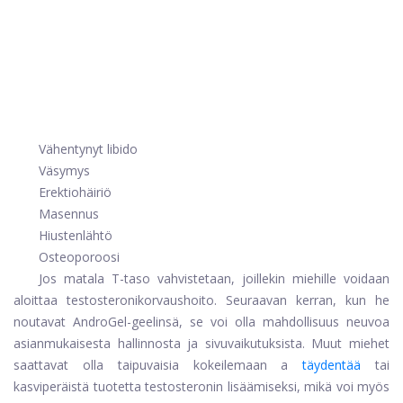
Vähentynyt libido
Väsymys
Erektiohäiriö
Masennus
Hiustenlähtö
Osteoporoosi
Jos matala T-taso vahvistetaan, joillekin miehille voidaan
aloittaa testosteronikorvaushoito. Seuraavan kerran, kun he
noutavat AndroGel-geelinsä, se voi olla mahdollisuus neuvoa
asianmukaisesta hallinnosta ja sivuvaikutuksista. Muut miehet
saattavat olla taipuvaisia ​​kokeilemaan a
täydentää
tai
kasviperäistä tuotetta testosteronin lisäämiseksi, mikä voi myös