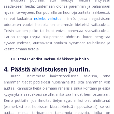
Muistuta potilaille, että lääkitys valittiin erityisesti
saadakseen heidät tuntemaan olonsa paremmin ja palaamaan
hyvään terveyteen. Kun potilailla on huonoja tunteita lääkkeestä,
se voi laukaista
nokebo-vaikutus
, ilmiö, jossa negatiivisten
odotusten vuoksi hoidolla on enemmän kielteisiä vaikutuksia.
Toisin sanoen pelko tai huoli voivat pahentaa sivuvaikutuksia.
Tarjoa tapoja torjua alkuperäinen ahdistus, kuten hengittää
syvään yhdessä, auttaaksesi potilaita pysymään rauhallisina ja
käsittelemään tietoja.
LIITTYVÄT:
Ahdistuneisuuslääkkeet ja hoito
4. Päästä ahdistuksen juuriin.
Kuten useimmissa lääketieteellisissä asioissa, mitä
enemmän tiedät potilaidesi huolenaiheista, sitä enemmän voit
auttaa. Kannusta heitä olemaan rehellisiä sinua kohtaan ja esitä
kysymyksiä saadaksesi selville, mikä saa heidät hermostamaan.
Kerro potilaille, jos ilmoitat tietyn syyn, miksi olet ahdistunut
(esimerkiksi olet huolissasi kipulääkkeistä riippuvaiseksi), se voi
auttaa minua tarjoamaan tarkempia neuvoja, jotka on