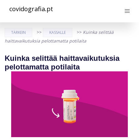
covidografia.pt
>>
>>
Kuinka selittää
TÄRKEIN
KASSALLE
haittavaikutuksia pelottamatta potilaita
Kuinka selittää haittavaikutuksia
pelottamatta potilaita