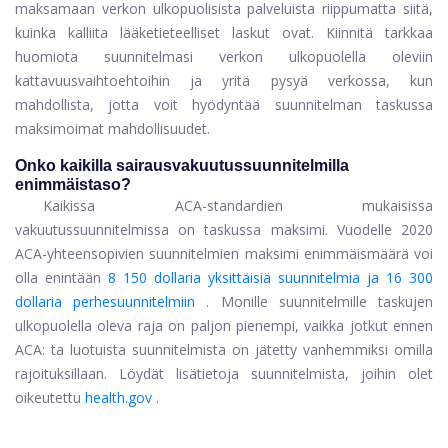
maksamaan verkon ulkopuolisista palveluista riippumatta siitä,
kuinka kalliita lääketieteelliset laskut ovat. Kiinnitä tarkkaa
huomiota suunnitelmasi verkon ulkopuolella oleviin
kattavuusvaihtoehtoihin ja yritä pysyä verkossa, kun
mahdollista, jotta voit hyödyntää suunnitelman taskussa
maksimoimat mahdollisuudet.
Onko kaikilla sairausvakuutussuunnitelmilla
enimmäistaso?
Kaikissa ACA-standardien mukaisissa
vakuutussuunnitelmissa on taskussa maksimi. Vuodelle 2020
ACA-yhteensopivien suunnitelmien maksimi enimmäismäärä voi
olla enintään
8 150 dollaria yksittäisiä suunnitelmia ja 16 300
dollaria perhesuunnitelmiin
. Monille suunnitelmille taskujen
ulkopuolella oleva raja on paljon pienempi, vaikka jotkut ennen
ACA: ta luotuista suunnitelmista on jätetty vanhemmiksi omilla
rajoituksillaan. Löydät lisätietoja suunnitelmista, joihin olet
oikeutettu
health.gov
.