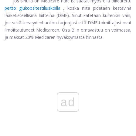
Jos sinulla on Medicare Part B, saatat myös olla oikeutettu
peitto glukoositestiliuskoilla
, koska niitä pidetään kestävinä
lääketieteellisinä laitteina (DME). Sinut katetaan kuitenkin vain,
jos sekä terveydenhuollon tarjoajasi että DME-toimittajasi ovat
ilmoittautuneet Medicareen. Osa B: n omavastuu on voimassa,
ja maksat 20% Medicaren hyväksymästä hinnasta.
ad