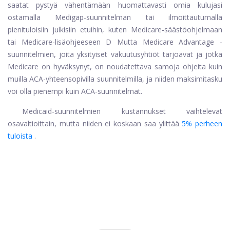
saatat pystyä vähentämään huomattavasti omia kulujasi
ostamalla Medigap-suunnitelman tai ilmoittautumalla
pienituloisiin julkisiin etuihin, kuten Medicare-säästöohjelmaan
tai Medicare-lisäohjeeseen D Mutta Medicare Advantage -
suunnitelmien, joita yksityiset vakuutusyhtiöt tarjoavat ja jotka
Medicare on hyväksynyt, on noudatettava samoja ohjeita kuin
muilla ACA-yhteensopivilla suunnitelmilla, ja niiden maksimitasku
voi olla pienempi kuin ACA-suunnitelmat.
Medicaid-suunnitelmien kustannukset vaihtelevat
osavaltioittain, mutta niiden ei koskaan saa ylittää
5% perheen
tuloista
.