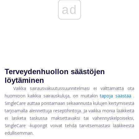
ad
Terveydenhuollon säästöjen
löytäminen
Vaikka sairausvakuutussuunnitelmasi ei välttämättä ota
huomioon kaikkia sairauskuluja, on muitakin
tapoja säästää
.
SingleCare auttaa poistamaan sekaannusta kulujen kertymisestä
tarjoamalla alennettuja reseptihintoja. Ja vaikka monia lääkkeitä
ei lasketa taskussa maksettavaksi tai vähennyskelpoiseksi,
SingleCare -kupongit voivat tehdä tarvitsemastasi lääkkeestä
edullisemman.