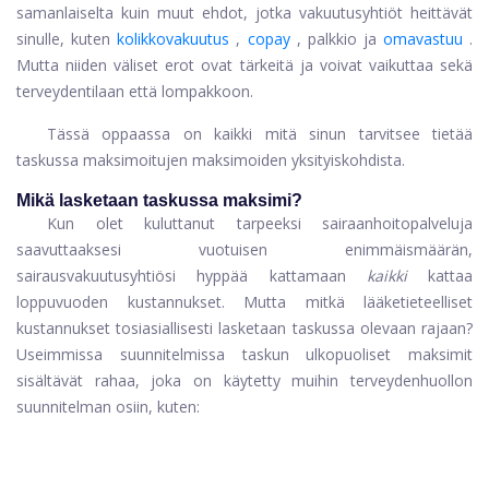
samanlaiselta kuin muut ehdot, jotka vakuutusyhtiöt heittävät
sinulle, kuten
kolikkovakuutus
,
copay
, palkkio ja
omavastuu
.
Mutta niiden väliset erot ovat tärkeitä ja voivat vaikuttaa sekä
terveydentilaan että lompakkoon.
Tässä oppaassa on kaikki mitä sinun tarvitsee tietää
taskussa maksimoitujen maksimoiden yksityiskohdista.
Mikä lasketaan taskussa maksimi?
Kun olet kuluttanut tarpeeksi sairaanhoitopalveluja
saavuttaaksesi vuotuisen enimmäismäärän,
sairausvakuutusyhtiösi hyppää kattamaan
kaikki
kattaa
loppuvuoden kustannukset. Mutta mitkä lääketieteelliset
kustannukset tosiasiallisesti lasketaan taskussa olevaan rajaan?
Useimmissa suunnitelmissa taskun ulkopuoliset maksimit
sisältävät rahaa, joka on käytetty muihin terveydenhuollon
suunnitelman osiin, kuten: