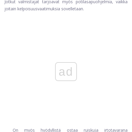
Jotkut valmistajat tarjoavat myös potilasapuohjelmia, vaikka
joitain kelpoisuusvaatimuksia sovelletaan.
ad
On myös hyödyllistä ostaa ruiskuja irtotavarana