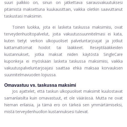
suuri palkkio on, sinun on jatkettava sairausvakuutuksesi
pitämistä maksettuna kuukausittain, vaikka oletkin saavuttanut
taskustasi maksimin.
Toinen luokka, jota ei lasketa taskussa maksimiisi, ovat
terveydenhuoltopalvelut, joita vakuutussuunnitelmasi ei kata,
kuten tietyt verkon ulkopuoliset palveluntarjoajat ja jotkut
kattamattomat hoidot tai lääkkeet. Reseptilääkkeiden
kustannukset, jotka maksat niiden käytöstä
SingleCare
kuponkeja ei myöskään lasketa taskussa maksimiisi, vaikka
vakuutuspalveluntarjoajasi saattaa ehkä maksaa korvauksen
suunnitelmavuoden lopussa.
Omavastuu vs. taskussa maksimi
Jos ajattelet, että taskun ulkopuoliset maksimit kuulostavat
samanlaisilta kuin omavastuut, et ole väärässä. Mutta ne ovat
hieman erilaisia, ja tämä ero on tärkeä sen ymmärtämiseksi,
mistä terveydenhuollon kustannuksesi tulevat.