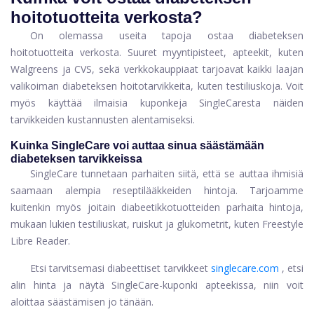
hoitotuotteita verkosta?
On olemassa useita tapoja ostaa diabeteksen
hoitotuotteita verkosta. Suuret myyntipisteet, apteekit, kuten
Walgreens ja CVS, sekä verkkokauppiaat tarjoavat kaikki laajan
valikoiman diabeteksen hoitotarvikkeita, kuten testiliuskoja. Voit
myös käyttää ilmaisia ​​kuponkeja SingleCaresta näiden
tarvikkeiden kustannusten alentamiseksi.
Kuinka SingleCare voi auttaa sinua säästämään
diabeteksen tarvikkeissa
SingleCare tunnetaan parhaiten siitä, että se auttaa ihmisiä
saamaan alempia reseptilääkkeiden hintoja. Tarjoamme
kuitenkin myös joitain diabeetikkotuotteiden parhaita hintoja,
mukaan lukien testiliuskat, ruiskut ja glukometrit, kuten Freestyle
Libre Reader.
Etsi tarvitsemasi diabeettiset tarvikkeet
singlecare.com
, etsi
alin hinta ja näytä SingleCare-kuponki apteekissa, niin voit
aloittaa säästämisen jo tänään.