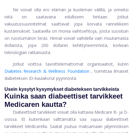
Ne voivat olla ero elämän ja kuoleman välillä, ja onneksi
niitä on saatavana edulliseen hintaan. Jotkut
vakuutussuunnitelmat saattavat jopa korvata rannekkeen
kustannukset. Saatavilla on monia vaihtoehtoja, joista suosituin
on ruostumaton teräs. Hinnat voivat vaihdella vain muutamasta
dollarista, jopa 200 dollariin kehittyneemmistä, korkean
teknologian ratkaisuista.
Jotkut voittoa tavoittelemattomat organisaatiot, kuten
Diabetes Research & Wellness Foundation
, toimittaa ilmaiset
diabeteksen ID-kaulakorut pyynnöstä.
Usein kysytyt kysymykset diabeteksen tarvikkeista
Kuinka saan diabeettiset tarvikkeet
Medicaren kautta?
Diabeettiset tarvikkeet voivat olla kattavia Medicare B- ja D-
osissa. Et kuitenkaan välttämättä saa
vapaa
diabeettiset
tarvikkeet Medicarella. Saatat joutua maksamaan jäljennöksen