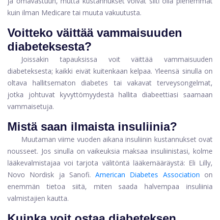
ja omavastuun, mutta kustannukset voivat silti olla pienemmät
kuin ilman Medicare tai muuta vakuutusta.
Voitteko väittää vammaisuuden
diabeteksesta?
Joissakin tapauksissa voit väittää vammaisuuden
diabeteksesta; kaikki eivät kuitenkaan kelpaa. Yleensä sinulla on
oltava hallitsematon diabetes tai vakavat terveysongelmat,
jotka johtuvat kyvyttömyydestä hallita diabeettiasi saamaan
vammaisetuja.
Mistä saan ilmaista insuliinia?
Muutaman viime vuoden aikana insuliinin kustannukset ovat
nousseet. Jos sinulla on vaikeuksia maksaa insuliinistasi, kolme
lääkevalmistajaa voi tarjota välitöntä lääkemääräystä: Eli Lilly,
Novo Nordisk ja Sanofi.
American Diabetes Association
on
enemmän tietoa siitä, miten saada halvempaa insuliinia
valmistajien kautta.
Kuinka voit ostaa diabeteksen