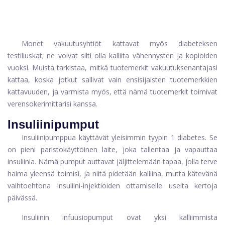
Monet vakuutusyhtiöt kattavat myös diabeteksen
testiliuskat; ne voivat silti olla kalliita vähennysten ja kopioiden
vuoksi. Muista tarkistaa, mitkä tuotemerkit vakuutuksenantajasi
kattaa, koska jotkut sallivat vain ensisijaisten tuotemerkkien
kattavuuden, ja varmista myös, että nämä tuotemerkit toimivat
verensokerimittarisi kanssa.
Insuliinipumput
Insuliinipumppua käyttävät yleisimmin tyypin 1 diabetes. Se
on pieni paristokäyttöinen laite, joka tallentaa ja vapauttaa
insuliinia. Nämä pumput auttavat jäljittelemään tapaa, jolla terve
haima yleensä toimisi, ja niitä pidetään kalliina, mutta kätevänä
vaihtoehtona insuliini-injektioiden ottamiselle useita kertoja
päivässä.
Insuliinin infuusiopumput ovat yksi kalliimmista