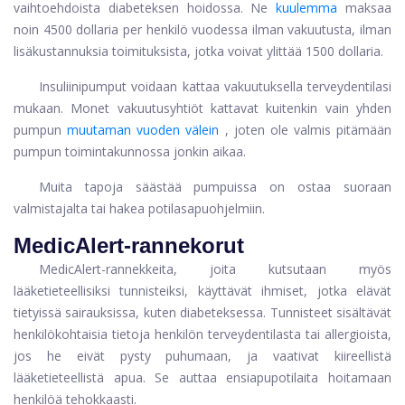
vaihtoehdoista diabeteksen hoidossa. Ne
kuulemma
maksaa
noin 4500 dollaria per henkilö vuodessa ilman vakuutusta, ilman
lisäkustannuksia toimituksista, jotka voivat ylittää 1500 dollaria.
Insuliinipumput voidaan kattaa vakuutuksella terveydentilasi
mukaan. Monet vakuutusyhtiöt kattavat kuitenkin vain yhden
pumpun
muutaman vuoden välein
, joten ole valmis pitämään
pumpun toimintakunnossa jonkin aikaa.
Muita tapoja säästää pumpuissa on ostaa suoraan
valmistajalta tai hakea potilasapuohjelmiin.
MedicAlert-rannekorut
MedicAlert-rannekkeita, joita kutsutaan myös
lääketieteellisiksi tunnisteiksi, käyttävät ihmiset, jotka elävät
tietyissä sairauksissa, kuten diabeteksessa. Tunnisteet sisältävät
henkilökohtaisia ​​tietoja henkilön terveydentilasta tai allergioista,
jos he eivät pysty puhumaan, ja vaativat kiireellistä
lääketieteellistä apua. Se auttaa ensiapupotilaita hoitamaan
henkilöä tehokkaasti.