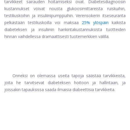
tarvikkeet sairauden hoitamiseksi ovat. Diabetesdiagnoosin
kustannukset voivat nousta glukoosimittareista ruiskuihin,
testiliuskoihin ja insuliinipumppuihin. Verensokerin itseseuranta
pelkästään testiliuskoilla voi maksaa
25% ylöspäin
kaikista
diabeteksen ja insuliinin hankintakustannuksista tuotteiden
hinnan vaihdellessa dramaattisesti tuotemerkkien välillä.
Onneksi on olemassa useita tapoja säästää tarvikkeista,
joita he tarvitsevat diabeteksen hoitoon ja hallintaan, ja
joissakin tapauksissa saada ilmaisia ​​diabeettisia tarvikkeita.