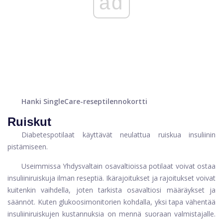
ad
Hanki SingleCare-reseptilennokortti
Ruiskut
Diabetespotilaat käyttävät neulattua ruiskua insuliinin
pistämiseen.
Useimmissa Yhdysvaltain osavaltioissa potilaat voivat ostaa
insuliiniruiskuja ilman reseptiä. Ikärajoitukset ja rajoitukset voivat
kuitenkin vaihdella, joten tarkista osavaltiosi määräykset ja
säännöt. Kuten glukoosimonitorien kohdalla, yksi tapa vähentää
insuliiniruiskujen kustannuksia on mennä suoraan valmistajalle.