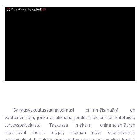
ad
Sairausvakuutussuunnitelmasi enimmäismäärä on
vuotuinen raja, jonka asiakkaana joudut maksamaan katetuista
terveyspalveluista. Taskussa maksimi enimmäismäärän
määräävät monet tekijät, mukaan lukien suunnitelman
kustannukset ja kuinka moni perheessäsi oleva henkilö kuuluu