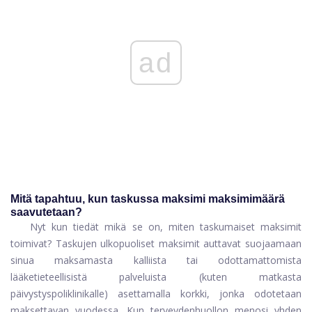
ad
Mitä tapahtuu, kun taskussa maksimi maksimimäärä
saavutetaan?
Nyt kun tiedät mikä se on, miten taskumaiset maksimit
toimivat? Taskujen ulkopuoliset maksimit auttavat suojaamaan
sinua maksamasta kalliista tai odottamattomista
lääketieteellisistä palveluista (kuten matkasta
päivystyspoliklinikalle) asettamalla korkki, jonka odotetaan
maksettavan vuodessa. Kun terveydenhuollon menosi yhden