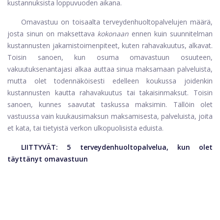
kustannuksista loppuvuoden aikana.
Omavastuu on toisaalta terveydenhuoltopalvelujen määrä,
josta sinun on maksettava
kokonaan
ennen kuin suunnitelman
kustannusten jakamistoimenpiteet, kuten rahavakuutus, alkavat.
Toisin sanoen, kun osuma omavastuun osuuteen,
vakuutuksenantajasi alkaa auttaa sinua maksamaan palveluista,
mutta olet todennäköisesti edelleen koukussa joidenkin
kustannusten kautta rahavakuutus tai takaisinmaksut. Toisin
sanoen, kunnes saavutat taskussa maksimin. Tällöin olet
vastuussa vain kuukausimaksun maksamisesta, palveluista, joita
et kata, tai tietyistä verkon ulkopuolisista eduista.
LIITTYVÄT:
5 terveydenhuoltopalvelua, kun olet
täyttänyt omavastuun