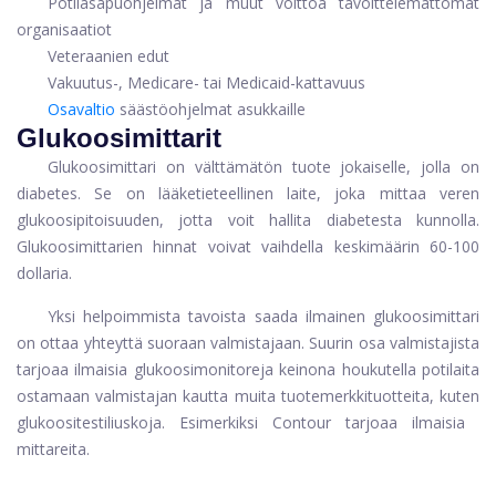
Potilasapuohjelmat ja muut voittoa tavoittelemattomat
organisaatiot
Veteraanien edut
Vakuutus-, Medicare- tai Medicaid-kattavuus
Osavaltio
säästöohjelmat asukkaille
Glukoosimittarit
Glukoosimittari on välttämätön tuote jokaiselle, jolla on
diabetes. Se on lääketieteellinen laite, joka mittaa veren
glukoosipitoisuuden, jotta voit hallita diabetesta kunnolla.
Glukoosimittarien hinnat voivat vaihdella keskimäärin 60-100
dollaria.
Yksi helpoimmista tavoista saada ilmainen glukoosimittari
on ottaa yhteyttä suoraan valmistajaan. Suurin osa valmistajista
tarjoaa ilmaisia ​​glukoosimonitoreja keinona houkutella potilaita
ostamaan valmistajan kautta muita tuotemerkkituotteita, kuten
glukoositestiliuskoja. Esimerkiksi Contour tarjoaa ilmaisia ​​
mittareita.