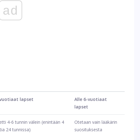
ad
vuotiaat lapset
Alle 6-vuotiaat
lapset
etti 4-6 tunnin välein (enintään 4
Otetaan vain lääkärin
tia 24 tunnissa)
suosituksesta