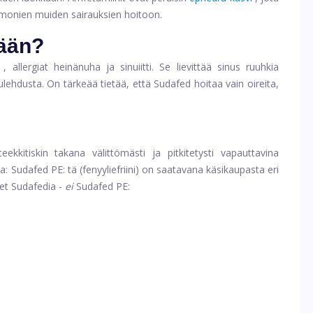
 monien muiden sairauksien hoitoon.
tään?
,
allergiat
heinänuha ja sinuiitti. Se lievittää sinus ruuhkia
lehdusta. On tärkeää tietää, että Sudafed hoitaa vain oireita,
kkitiskin takana välittömästi ja pitkitetysti vapauttavina
: Sudafed PE: tä (fenyyliefriini) on saatavana käsikaupasta eri
et Sudafedia -
ei
Sudafed PE: