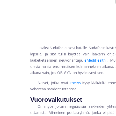
Lisäksi Sudafed ei sovi kaikille. Sudafedin käytt
lapsilla, ja sitä tulisi käyttää vain lääkärin oh
lääketieteellinen neuvonantaja.
eMediHealth
. Mu
olevia naisia ​​ensimmäisen kolmanneksen aikana.
aikana vain, jos OB-GYN on hyväksynyt sen.
Naiset, jotka ovat
imetys
Kysy lääkäriltä enn
vähentää maidontuotantoa.
Vuorovaikutukset
On myös joitain negatiivisia lääkkeiden yhtei
ottamista. Viimeinen potilasryhmä, jonka ei pidä 