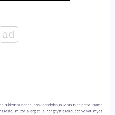
ad
taa tukkoista nenää, poskiontelokipua ja sinusipainetta. Nämä
unssasta, mutta allergiat ja hengitystiesairaudet voivat myös