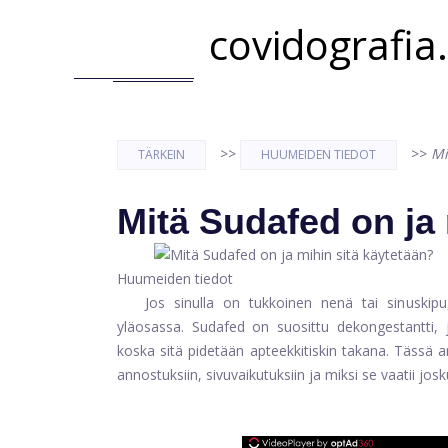
covidografia
>>
>>
Mi
TÄRKEIN
HUUMEIDEN TIEDOT
Mitä Sudafed on ja 
Huumeiden tiedot
Jos sinulla on tukkoinen nenä tai sinuskipu
yläosassa. Sudafed on suosittu dekongestantti, j
koska sitä pidetään apteekkitiskin takana. Tässä ar
annostuksiin, sivuvaikutuksiin ja miksi se vaatii josk