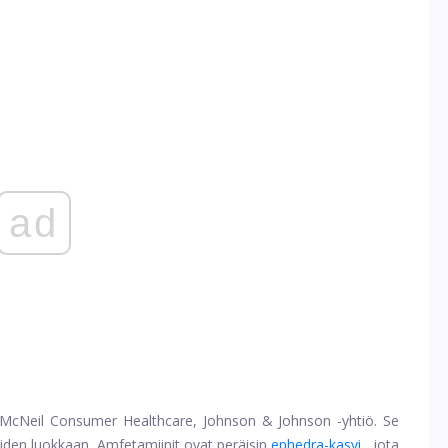
ad
 McNeil Consumer Healthcare, Johnson & Johnson -yhtiö. Se
eiden luokkaan. Amfetamiinit ovat peräisin
ephedra-kasvi
, jota