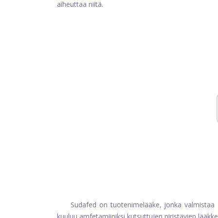
aiheuttaa niitä.
Sudafed on tuotenimelääke, jonka valmistaa
kuuluu amfetamiiniksi kutsuttujen piristävien lääkk