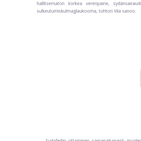
hallitsematon korkea verenpaine, sydänsairaude
sulkeutumiskulmaglaukooma, tohtori Vila sanoo.
Sudafedin ottaminen samanaikaisesti muide