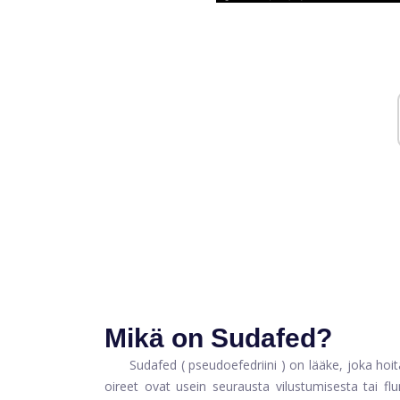
Mikä on Sudafed?
Sudafed
(
pseudoefedriini
) on lääke, joka hoi
oireet ovat usein seurausta vilustumisesta tai fl