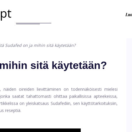
.pt
Lu
tä Sudafed on ja mihin sitä käytetään?
mihin sitä käytetään?
, näiden oireiden lievittäminen on todennäköisesti mielesi
onka saatat tahattomasti ohittaa paikallisissa apteekeissa,
tikkelissa on yleiskatsaus Sudafediin, sen käyttötarkoituksiin,
us reseptiä.