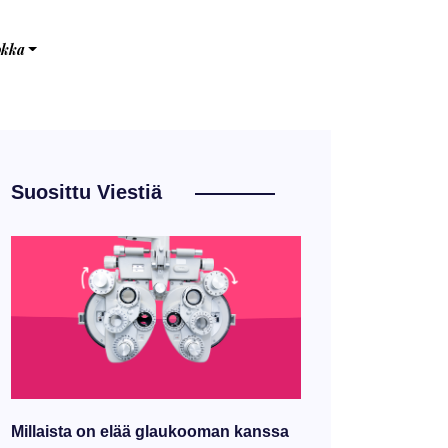
okka
Suosittu Viestiä
Millaista on elää glaukooman kanssa