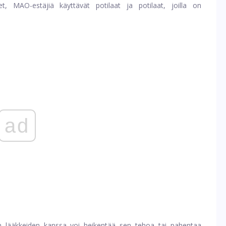
t, MAO-estäjiä käyttävät potilaat ja potilaat, joilla on
ad
n lääkkeiden kanssa voi heikentää sen tehoa tai pahentaa