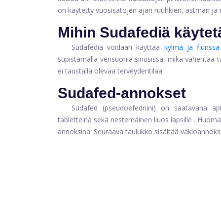
on käytetty vuosisatojen ajan ruuhkien, astman ja
Mihin Sudafediä käyte
Sudafediä voidaan käyttää
kylmä ja flunssa
supistamalla verisuonia sinusissa, mikä vähentää tu
ei taustalla olevaa terveydentilaa.
Sudafed-annokset
Sudafed (pseudoefedriini) on saatavana aptee
tabletteina sekä
nestemäinen liuos lapsille
. Huomaa
annoksina. Seuraava taulukko sisältää vakioannoks