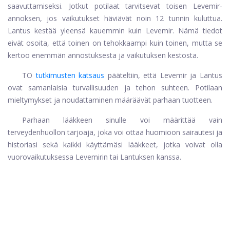
saavuttamiseksi. Jotkut potilaat tarvitsevat toisen Levemir-
annoksen, jos vaikutukset häviävät noin 12 tunnin kuluttua.
Lantus kestää yleensä kauemmin kuin Levemir. Nämä tiedot
eivät osoita, että toinen on tehokkaampi kuin toinen, mutta se
kertoo enemmän annostuksesta ja vaikutuksen kestosta.
TO
tutkimusten katsaus
pääteltiin, että Levemir ja Lantus
ovat samanlaisia ​​turvallisuuden ja tehon suhteen. Potilaan
mieltymykset ja noudattaminen määräävät parhaan tuotteen.
Parhaan lääkkeen sinulle voi määrittää vain
terveydenhuollon tarjoaja, joka voi ottaa huomioon sairautesi ja
historiasi sekä kaikki käyttämäsi lääkkeet, jotka voivat olla
vuorovaikutuksessa Levemirin tai Lantuksen kanssa.