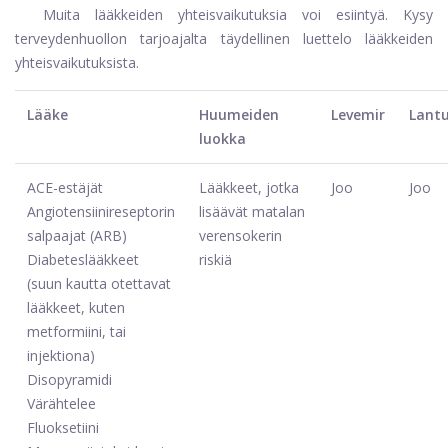
Muita lääkkeiden yhteisvaikutuksia voi esiintyä. Kysy
terveydenhuollon tarjoajalta täydellinen luettelo lääkkeiden
yhteisvaikutuksista.
Lääke
Huumeiden
Levemir
Lant
luokka
ACE-estäjät
Lääkkeet, jotka
Joo
Joo
Angiotensiinireseptorin
lisäävät matalan
salpaajat (ARB)
verensokerin
Diabeteslääkkeet
riskiä
(suun kautta otettavat
lääkkeet, kuten
metformiini, tai
injektiona)
Disopyramidi
Värähtelee
Fluoksetiini