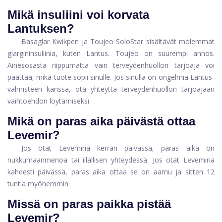
Mikä insuliini voi korvata
Lantuksen?
Basaglar Kwikpen ja Toujeo SoloStar sisältävät molemmat
glargininsuliinia, kuten Lantus. Toujeo on suurempi annos.
Ainesosasta riippumatta vain terveydenhuollon tarjoaja voi
päättää, mikä tuote sopii sinulle. Jos sinulla on ongelmia Lantus-
valmisteen kanssa, ota yhteyttä terveydenhuollon tarjoajaan
vaihtoehdon löytämiseksi.
Mikä on paras aika päivästä ottaa
Levemir?
Jos otat Levemiriä kerran päivässä, paras aika on
nukkumaanmenoa tai illallisen yhteydessä. Jos otat Levemiria
kahdesti päivässä, paras aika ottaa se on aamu ja sitten 12
tuntia myöhemmin.
Missä on paras paikka pistää
Levemir?