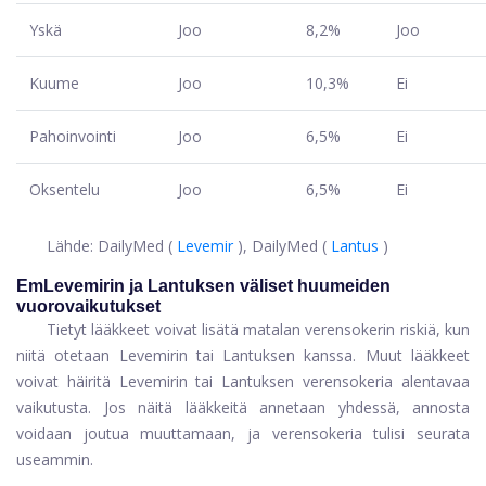
Yskä
Joo
8,2%
Joo
Kuume
Joo
10,3%
Ei
Pahoinvointi
Joo
6,5%
Ei
Oksentelu
Joo
6,5%
Ei
Lähde: DailyMed (
Levemir
), DailyMed (
Lantus
)
EmLevemirin ja Lantuksen väliset huumeiden
vuorovaikutukset
Tietyt lääkkeet voivat lisätä matalan verensokerin riskiä, ​​kun
niitä otetaan Levemirin tai Lantuksen kanssa. Muut lääkkeet
voivat häiritä Levemirin tai Lantuksen verensokeria alentavaa
vaikutusta. Jos näitä lääkkeitä annetaan yhdessä, annosta
voidaan joutua muuttamaan, ja verensokeria tulisi seurata
useammin.