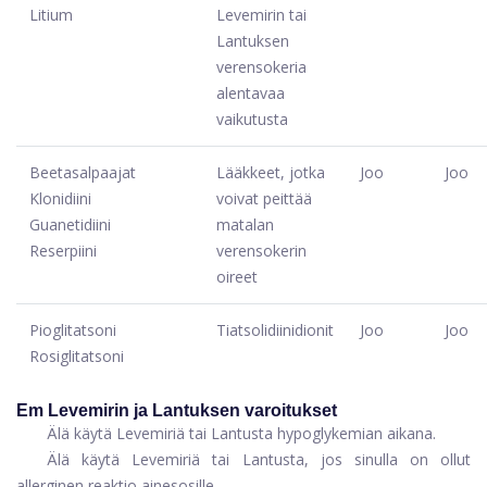
Litium
Levemirin tai
Lantuksen
verensokeria
alentavaa
vaikutusta
Beetasalpaajat
Lääkkeet, jotka
Joo
Joo
Klonidiini
voivat peittää
Guanetidiini
matalan
Reserpiini
verensokerin
oireet
Pioglitatsoni
Tiatsolidiinidionit
Joo
Joo
Rosiglitatsoni
Em Levemirin ja Lantuksen varoitukset
Älä käytä Levemiriä tai Lantusta hypoglykemian aikana.
Älä käytä Levemiriä tai Lantusta, jos sinulla on ollut
allerginen reaktio ainesosille.