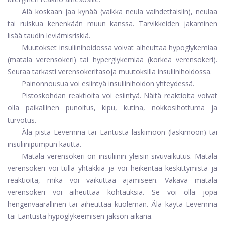
Älä koskaan jaa kynää (vaikka neula vaihdettaisiin), neulaa
tai ruiskua kenenkään muun kanssa. Tarvikkeiden jakaminen
lisää taudin leviämisriskiä.
Muutokset insuliinihoidossa voivat aiheuttaa hypoglykemiaa
(matala verensokeri) tai hyperglykemiaa (korkea verensokeri).
Seuraa tarkasti verensokeritasoja muutoksilla insuliinihoidossa.
Painonnousua voi esiintyä insuliinihoidon yhteydessä.
Pistoskohdan reaktioita voi esiintyä. Näitä reaktioita voivat
olla paikallinen punoitus, kipu, kutina, nokkosihottuma ja
turvotus.
Älä pistä Levemiriä tai Lantusta laskimoon (laskimoon) tai
insuliinipumpun kautta.
Matala verensokeri on insuliinin yleisin sivuvaikutus. Matala
verensokeri voi tulla yhtäkkiä ja voi heikentää keskittymistä ja
reaktioita, mikä voi vaikuttaa ajamiseen. Vakava matala
verensokeri voi aiheuttaa kohtauksia. Se voi olla jopa
hengenvaarallinen tai aiheuttaa kuoleman. Älä käytä Levemiriä
tai Lantusta hypoglykeemisen jakson aikana.