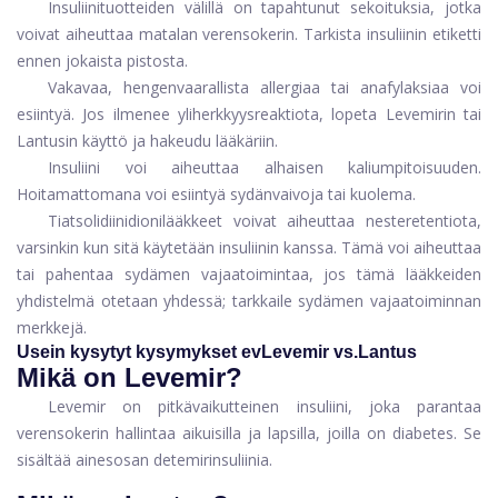
Insuliinituotteiden välillä on tapahtunut sekoituksia, jotka
voivat aiheuttaa matalan verensokerin. Tarkista insuliinin etiketti
ennen jokaista pistosta.
Vakavaa, hengenvaarallista allergiaa tai anafylaksiaa voi
esiintyä. Jos ilmenee yliherkkyysreaktiota, lopeta Levemirin tai
Lantusin käyttö ja hakeudu lääkäriin.
Insuliini voi aiheuttaa alhaisen kaliumpitoisuuden.
Hoitamattomana voi esiintyä sydänvaivoja tai kuolema.
Tiatsolidiinidionilääkkeet voivat aiheuttaa nesteretentiota,
varsinkin kun sitä käytetään insuliinin kanssa. Tämä voi aiheuttaa
tai pahentaa sydämen vajaatoimintaa, jos tämä lääkkeiden
yhdistelmä otetaan yhdessä; tarkkaile sydämen vajaatoiminnan
merkkejä.
Usein kysytyt kysymykset evLevemir vs.Lantus
Mikä on Levemir?
Levemir on pitkävaikutteinen insuliini, joka parantaa
verensokerin hallintaa aikuisilla ja lapsilla, joilla on diabetes. Se
sisältää ainesosan detemirinsuliinia.