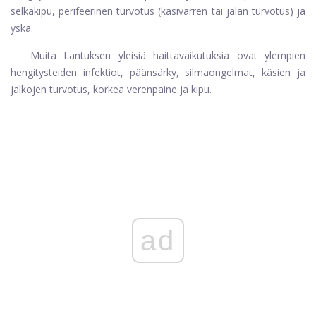
selkäkipu, perifeerinen turvotus (käsivarren tai jalan turvotus) ja
yskä.
Muita Lantuksen yleisiä haittavaikutuksia ovat ylempien
hengitysteiden infektiot, päänsärky, silmäongelmat, käsien ja
jalkojen turvotus, korkea verenpaine ja kipu.
ad