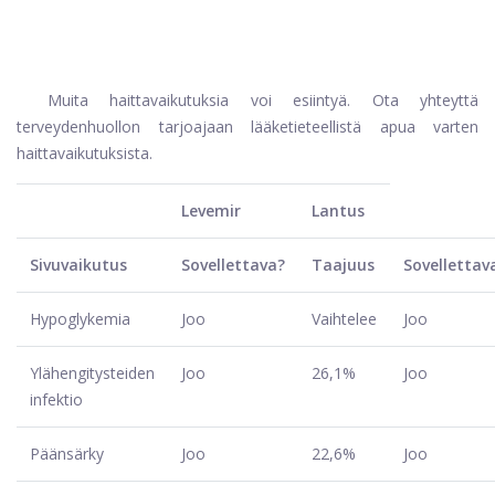
Muita haittavaikutuksia voi esiintyä. Ota yhteyttä
terveydenhuollon tarjoajaan lääketieteellistä apua varten
haittavaikutuksista.
Levemir
Lantus
Sivuvaikutus
Sovellettava?
Taajuus
Sovellettav
Hypoglykemia
Joo
Vaihtelee
Joo
Ylähengitysteiden
Joo
26,1%
Joo
infektio
Päänsärky
Joo
22,6%
Joo