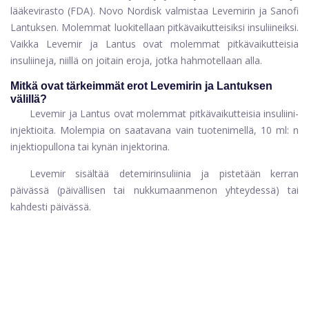
lääkevirasto (FDA). Novo Nordisk valmistaa Levemirin ja Sanofi
Lantuksen. Molemmat luokitellaan pitkävaikutteisiksi insuliineiksi.
Vaikka Levemir ja Lantus ovat molemmat pitkävaikutteisia
insuliineja, niillä on joitain eroja, jotka hahmotellaan alla.
Mitkä ovat tärkeimmät erot Levemirin ja Lantuksen
välillä?
Levemir ja Lantus ovat molemmat pitkävaikutteisia insuliini-
injektioita. Molempia on saatavana vain tuotenimellä, 10 ml: n
injektiopullona tai kynän injektorina.
Levemir sisältää detemirinsuliinia ja pistetään kerran
päivässä (päivällisen tai nukkumaanmenon yhteydessä) tai
kahdesti päivässä.