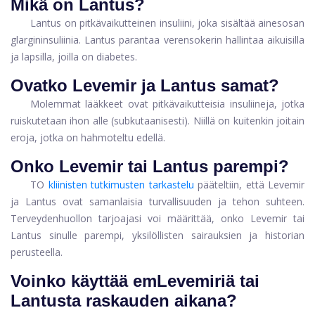
Mikä on Lantus?
Lantus on pitkävaikutteinen insuliini, joka sisältää ainesosan
glargininsuliinia. Lantus parantaa verensokerin hallintaa aikuisilla
ja lapsilla, joilla on diabetes.
Ovatko ‌‌Levemir ja Lantus samat?
Molemmat lääkkeet ovat pitkävaikutteisia insuliineja, jotka
ruiskutetaan ihon alle (subkutaanisesti). Niillä on kuitenkin joitain
eroja, jotka on hahmoteltu edellä.
Onko ‌‌Levemir tai Lantus parempi?
TO
kliinisten tutkimusten tarkastelu
pääteltiin, että Levemir
ja Lantus ovat samanlaisia ​​turvallisuuden ja tehon suhteen.
Terveydenhuollon tarjoajasi voi määrittää, onko Levemir tai
Lantus sinulle parempi, yksilöllisten sairauksien ja historian
perusteella.
Voinko käyttää emLevemiriä tai
Lantusta raskauden aikana?