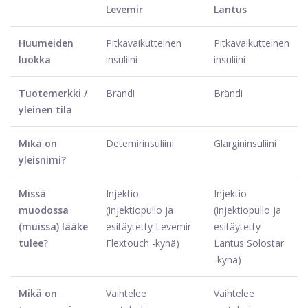
Levemir
Lantus
Huumeiden
Pitkävaikutteinen
Pitkävaikutteinen
luokka
insuliini
insuliini
Tuotemerkki /
Brändi
Brändi
yleinen tila
Mikä on
Detemirinsuliini
Glargininsuliini
yleisnimi?
Missä
Injektio
Injektio
muodossa
(injektiopullo ja
(injektiopullo ja
(muissa) lääke
esitäytetty Levemir
esitäytetty
tulee?
Flextouch -kynä)
Lantus Solostar
-kynä)
Mikä on
Vaihtelee
Vaihtelee