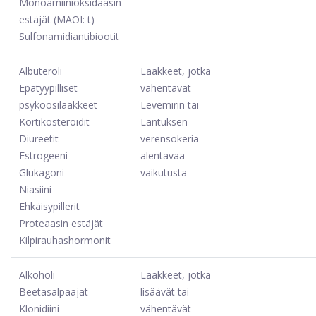
Monoamiinioksidaasin
estäjät (MAOI: t)
Sulfonamidiantibiootit
Albuteroli
Lääkkeet, jotka
Epätyypilliset
vähentävät
psykoosilääkkeet
Levemirin tai
Kortikosteroidit
Lantuksen
Diureetit
verensokeria
Estrogeeni
alentavaa
Glukagoni
vaikutusta
Niasiini
Ehkäisypillerit
Proteaasin estäjät
Kilpirauhashormonit
Alkoholi
Lääkkeet, jotka
Beetasalpaajat
lisäävät tai
Klonidiini
vähentävät