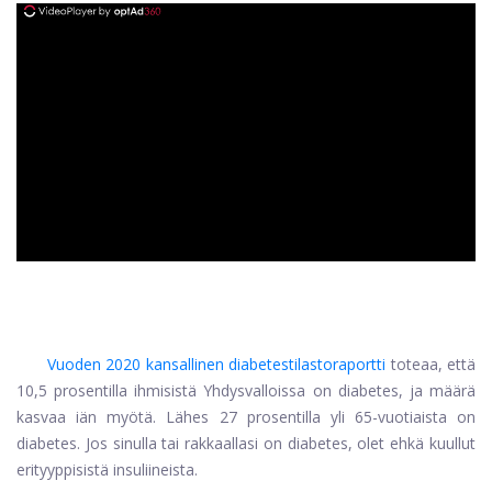
ad
Vuoden 2020 kansallinen diabetestilastoraportti
toteaa, että
10,5 prosentilla ihmisistä Yhdysvalloissa on diabetes, ja määrä
kasvaa iän myötä. Lähes 27 prosentilla yli 65-vuotiaista on
diabetes. Jos sinulla tai rakkaallasi on diabetes, olet ehkä kuullut
erityyppisistä insuliineista.