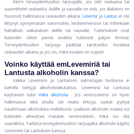
Kerro terveydenhuollon tarjoajalle, jos olet raskaana tai
suunnittelet raskautta. Äidille ja vauvalle on riski, jos diabetes on
huonosti hallinnassa raskauden aikana.
Levemir
ja
Lantus
ei ole
liittynyt synnynnäisiin vammoihin, keskenmenoon tai mihinkään
haitallisiin vaikutuksiin äidille tai vauvalle. Tutkimukset ovat
kuitenkin olleet pieniä eivätkä tutkineet paljon ihmisiä.
Terveydenhuollon tarjoaja päättää tarvitsetko insuliinia
raskauden aikana ja jos on, mikä insuliini on sopivin.
Voinko käyttää emLevemiriä tai
Lantusta alkoholin kanssa?
Vaikka Levemirin ja Lantuksen valmistajan tiedoissa ei
luetella tiettyjä alkoholivaikutuksia, Levemiriä tai Lantusia
käyttävien tulisi
Vältä alkoholia
. Jos verensokerisi on hyvin
hallinnassa eikä sinulla ole muita ehtoja, saatat pystyä
nauttimaan alkoholista maltillisesti. Liiallinen alkoholin määrä voi
kuitenkin aiheuttaa matalan verensokerin, mikä voi olla
vaarallista. Tarkista terveydenhuollon tarjoajalta alkoholin käyttö
Levemirin tai Lantuksen kanssa.