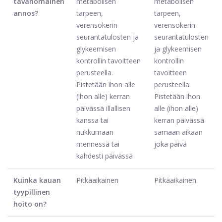
tavanomainen
metabolisen
metabolisen
annos?
tarpeen,
tarpeen,
verensokerin
verensokerin
seurantatulosten ja
seurantatulosten
glykeemisen
ja glykeemisen
kontrollin tavoitteen
kontrollin
perusteella.
tavoitteen
Pistetään ihon alle
perusteella.
(ihon alle) kerran
Pistetään ihon
päivässä illallisen
alle (ihon alle)
kanssa tai
kerran päivässä
nukkumaan
samaan aikaan
mennessä tai
joka päivä
kahdesti päivässä
Kuinka kauan
Pitkäaikainen
Pitkäaikainen
tyypillinen
hoito on?