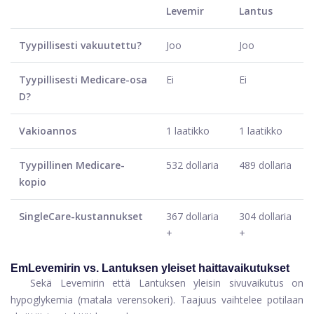
Levemir
Lantus
Tyypillisesti vakuutettu?
Joo
Joo
Tyypillisesti Medicare-osa
Ei
Ei
D?
Vakioannos
1 laatikko
1 laatikko
Tyypillinen Medicare-
532 dollaria
489 dollaria
kopio
SingleCare-kustannukset
367 dollaria
304 dollaria
+
+
EmLevemirin vs. Lantuksen yleiset haittavaikutukset
Sekä Levemirin että Lantuksen yleisin sivuvaikutus on
hypoglykemia (matala verensokeri). Taajuus vaihtelee potilaan