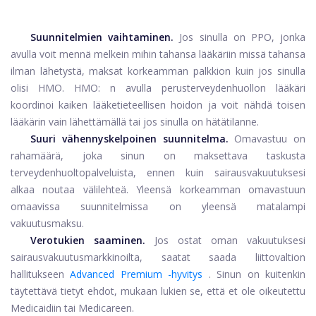
Suunnitelmien vaihtaminen.
Jos sinulla on PPO, jonka
avulla voit mennä melkein mihin tahansa lääkäriin missä tahansa
ilman lähetystä, maksat korkeamman palkkion kuin jos sinulla
olisi HMO. HMO: n avulla perusterveydenhuollon lääkäri
koordinoi kaiken lääketieteellisen hoidon ja voit nähdä toisen
lääkärin vain lähettämällä tai jos sinulla on hätätilanne.
Suuri vähennyskelpoinen suunnitelma.
Omavastuu on
rahamäärä, joka sinun on maksettava taskusta
terveydenhuoltopalveluista, ennen kuin sairausvakuutuksesi
alkaa noutaa välilehteä. Yleensä korkeamman omavastuun
omaavissa suunnitelmissa on yleensä matalampi
vakuutusmaksu.
Verotukien saaminen.
Jos ostat oman vakuutuksesi
sairausvakuutusmarkkinoilta, saatat saada liittovaltion
hallitukseen
Advanced Premium -hyvitys
. Sinun on kuitenkin
täytettävä tietyt ehdot, mukaan lukien se, että et ole oikeutettu
Medicaidiin tai Medicareen.