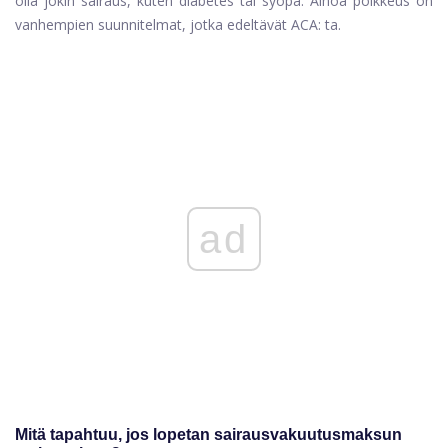
olla jokin sairaus, kuten diabetes tai syöpä. Ainoa poikkeus on
vanhempien suunnitelmat, jotka edeltävät ACA: ta.
ad
Mitä tapahtuu, jos lopetan sairausvakuutusmaksun