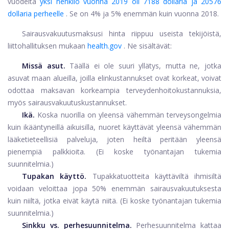
vuodelta
yksi henkilö vuonna 2019 oli 7188 dollaria ja 20576
dollaria perheelle
. Se on 4% ja 5% enemmän kuin vuonna 2018.
Sairausvakuutusmaksusi hinta riippuu useista tekijöistä,
liittohallituksen mukaan
health.gov
. Ne sisältävät:
Missä asut.
Täällä ei ole suuri yllätys, mutta ne, jotka
asuvat maan alueilla, joilla elinkustannukset ovat korkeat, voivat
odottaa maksavan korkeampia terveydenhoitokustannuksia,
myös sairausvakuutuskustannukset.
Ikä.
Koska nuorilla on yleensä vähemmän terveysongelmia
kuin ikääntyneillä aikuisilla, nuoret käyttävät yleensä vähemmän
lääketieteellisiä palveluja, joten heiltä peritään yleensä
pienempiä palkkioita. (Ei koske työnantajan tukemia
suunnitelmia.)
Tupakan käyttö.
Tupakkatuotteita käyttäviltä ihmisiltä
voidaan veloittaa jopa 50% enemmän sairausvakuutuksesta
kuin niiltä, ​​jotka eivät käytä niitä. (Ei koske työnantajan tukemia
suunnitelmia.)
Sinkku vs. perhesuunnitelma.
Perhesuunnitelma kattaa