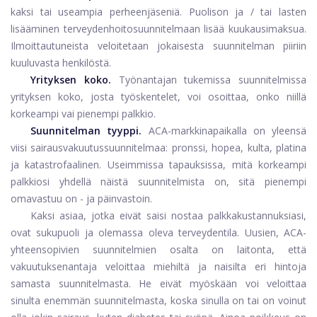
kaksi tai useampia perheenjäseniä. Puolison ja / tai lasten
lisääminen terveydenhoitosuunnitelmaan lisää kuukausimaksua.
Ilmoittautuneista veloitetaan jokaisesta suunnitelman piiriin
kuuluvasta henkilöstä.
Yrityksen koko.
Työnantajan tukemissa suunnitelmissa
yrityksen koko, josta työskentelet, voi osoittaa, onko niillä
korkeampi vai pienempi palkkio.
Suunnitelman tyyppi.
ACA-markkinapaikalla on yleensä
viisi sairausvakuutussuunnitelmaa: pronssi, hopea, kulta, platina
ja katastrofaalinen. Useimmissa tapauksissa, mitä korkeampi
palkkiosi yhdellä näistä suunnitelmista on, sitä pienempi
omavastuu on - ja päinvastoin.
Kaksi asiaa, jotka eivät saisi nostaa palkkakustannuksiasi,
ovat sukupuoli ja olemassa oleva terveydentila. Uusien, ACA-
yhteensopivien suunnitelmien osalta on laitonta, että
vakuutuksenantaja veloittaa miehiltä ja naisilta eri hintoja
samasta suunnitelmasta. He eivät myöskään voi veloittaa
sinulta enemmän suunnitelmasta, koska sinulla on tai on voinut