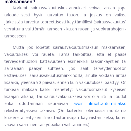
maksamisen?
Korkeat sairausvakuutuskustannukset voivat antaa jopa
taloudellisesti hyvin turvatun tauon. Ja joskus on vaikea
järkeistää tarvetta teoreettisesti käyttämällesi (sairausvakuutus)
verrattuna välittömän tarpeen - kuten ruoan ja vuokrarahojen -
tarpeeseen.
Mutta jos lopetat sairausvakuutusmaksun maksamisen,
vakuutuksesi voi raueta. Tämä tarkoittaa, että et pääse
terveydenhuollon kattavuuteen esimerkiksi lääkärikäyntien tai
sairaalaan pääsyn suhteen. Jos saat terveydenhuollon
kattavuutesi sairausvakuutusmarkkinoilla, sinulle voidaan antaa
lisäaika, yleensä 90 päivää, ennen kuin vakuutuksesi päättyy. On
tärkeää maksaa kaikki menetetyt vakuutusmaksut kyseisen
lisäajan aikana, tai sairausvakuutuksesi voi olla irti ja joudut
ehkä odottamaan seuraavaa
avoin ilmoittautumisjakso
rekisteröityäksesi takaisin. (On kuitenkin olemassa muutamia
kriteereitä erityisen ilmoittautumisajan käynnistämiseksi, kuten
vauvan saaminen tai työpaikan vaihtaminen.)