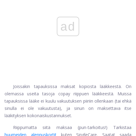
ad
Joissakin tapauksissa maksat kopiosta lääkkeestä. On
olemassa useita tasoja copay riippuen lääkkeestä. Muissa
tapauksissa lääke ei kuulu vakuutuksen piiriin ollenkaan (tai ehkä
sinulla ei ole vakuutusta), ja sinun on maksettava itse
lääkityksen kokonaiskustannukset.
Riippumatta siitä maksaa (pun-tarkoitus!) Tarkistaa
huumeiden alennuskortit
kuten SingleCare. Saatat saada