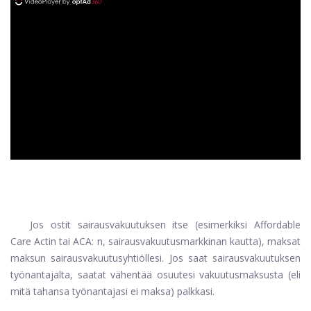
ad
Jos ostit sairausvakuutuksen itse (esimerkiksi Affordable
Care Actin tai ACA: n, sairausvakuutusmarkkinan kautta), maksat
maksun sairausvakuutusyhtiöllesi. Jos saat sairausvakuutuksen
työnantajalta, saatat vähentää osuutesi vakuutusmaksusta (eli
mitä tahansa työnantajasi ei maksa) palkkasi.