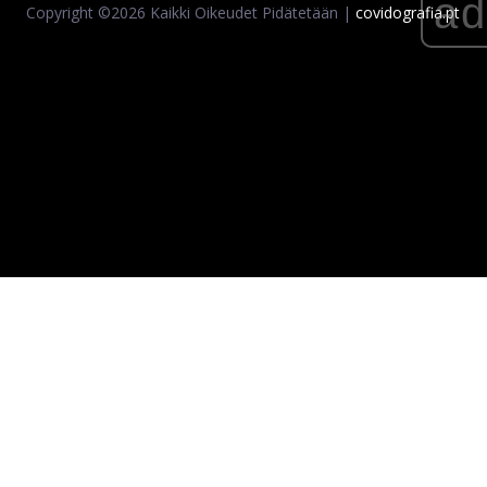
a
Copyright ©
2026 Kaikki Oikeudet Pidätetään |
covidografia.pt