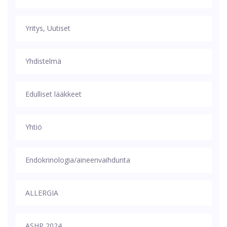
Yritys, Uutiset
Yhdistelmä
Edulliset lääkkeet
Yhtiö
Endokrinologia/aineenvaihdunta
ALLERGIA
ASHP 2024