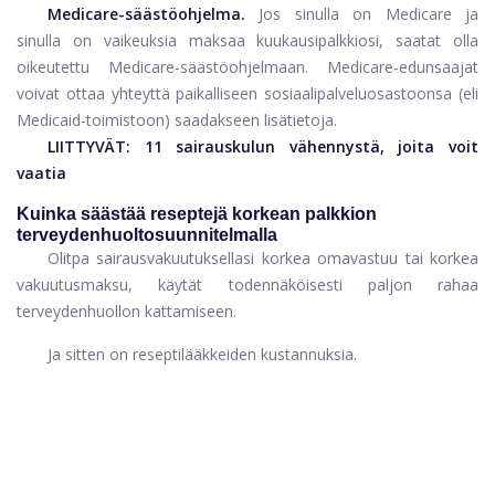
Medicare-säästöohjelma.
Jos sinulla on Medicare ja
sinulla on vaikeuksia maksaa kuukausipalkkiosi, saatat olla
oikeutettu Medicare-säästöohjelmaan. Medicare-edunsaajat
voivat ottaa yhteyttä paikalliseen sosiaalipalveluosastoonsa (eli
Medicaid-toimistoon) saadakseen lisätietoja.
LIITTYVÄT:
11 sairauskulun vähennystä, joita voit
vaatia
Kuinka säästää reseptejä korkean palkkion
terveydenhuoltosuunnitelmalla
Olitpa sairausvakuutuksellasi korkea omavastuu tai korkea
vakuutusmaksu, käytät todennäköisesti paljon rahaa
terveydenhuollon kattamiseen.
Ja sitten on reseptilääkkeiden kustannuksia.