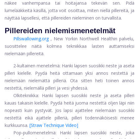
näkee vanhempansa tai hoitajansa tekevän sen. Pidä
lumelääkkeitä käsillä, jotta voit osoittaa, miten niellä pillereitä, ja
näyttää lapsellesi, että pillereiden nieleminen on turvallista.
Pillereiden nielemismenetelmät
Pillswallowing.org
, New Yorkin Northwell Healthin palvelu,
suosittelee näitä kolmea tekniikkaa lasten auttamiseksi
nielemään pillereitä.
2-kultainen menetelmä: Hanki lapsen suosikki neste ja aseta
pilleri kielelle. Pyydä heitä ottamaan yksi annos nestettä ja
nielemään nielemättä pilleriä. Ota sitten heti toinen annos
nestettä, nielemällä pilleri ja vesi yhdessä.
Olkitekniikka: Hanki lapsen suosikki neste ja aseta pilleri
kauas takaisin kielelle. Pyydä heitä juoma nestettä oljen läpi niin
nopeasti kuin pystyvät. Jos lapsi ajattelee nielemään suosikki
nestettä eikä ajattele pilleriä, pilleri todennäköisesti menee
kurkkuunsa.
[Straw Technique Video]
Pop-pullomenetelmä: Hanki lapsen suosikki neste, joka