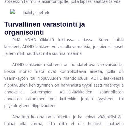
apteekkiin tai muille asiantuntijoille, joita lapsesi saattaa tarvita.
Turvallinen varastointi ja
organisointi
Pidä ADHD-lääkkeitä lukitussa astiassa. Kuten kaikki
lääkkeet, ADHD-lääkkeet voivat olla vaarallisia, jos pienet lapset
ja lemmikit nauttivat niitä suurina määrinä.
ADHD-lääkkeiden suhteen on noudatettava varovaisuutta,
koska monet niistä ovat kontrolloitavia aineita, joilla on
väärinkäytön tai riippuvuuden mahdollisuus. ADHD-lääkkeestä
riippuvuuden kehittyminen on harvinaista tyypillisesti määrätyillä
annoksilla. Suurempien ADHD-lääkkeiden säännöllisten
annosten ottaminen voi kuitenkin johtaa fyysiseen tai
psykologiseen riippuvuuteen.
Aina kun kotona on lääkkeitä, jotka voivat väärinkäyttää,
haluat olla varma, että niitä ei ole helposti saatavilla