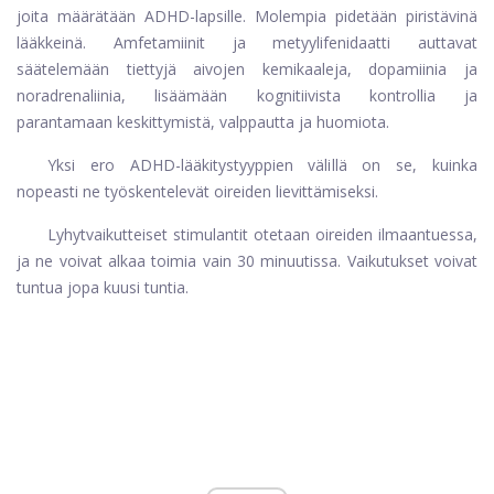
joita määrätään ADHD-lapsille. Molempia pidetään piristävinä
lääkkeinä. Amfetamiinit ja metyylifenidaatti auttavat
säätelemään tiettyjä aivojen kemikaaleja, dopamiinia ja
noradrenaliinia, lisäämään kognitiivista kontrollia ja
parantamaan keskittymistä, valppautta ja huomiota.
Yksi ero ADHD-lääkitystyyppien välillä on se, kuinka
nopeasti ne työskentelevät oireiden lievittämiseksi.
Lyhytvaikutteiset stimulantit otetaan oireiden ilmaantuessa,
ja ne voivat alkaa toimia vain 30 minuutissa. Vaikutukset voivat
tuntua jopa kuusi tuntia.