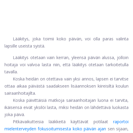
Lääkitys, joka toimii koko päivän, voi olla paras valinta
lapsille useista syistä.
Lääkitys otetaan vain kerran, yleensä päivän alussa, jolloin
hoitaja voi valvoa lasta niin, että lääkitys otetaan tarkoitetulla
tavalla.
Koska heidän on otettava vain yksi annos, lapsen ei tarvitse
ottaa aikaa päivästä saadakseen lisäannoksen kiireisiltä koulun
sairaanhoitajilta.
Koska päivittäisiä matkoja sairaanhoitajan luona ei tarvita,
ikäisensä eivät yksilöi lasta, miksi heidän on lähdettävä luokasta
joka päivä.
Pitkävaikutteisia lääkkeitä käyttävät potilaat
raportoi
mielenterveyden fokusoitumisesta koko päivän ajan
sen sijaan,