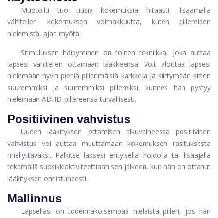
Muotoilu tuo uusia kokemuksia hitaasti, lisäämällä
vähitellen kokemuksen voimakkuutta, kuten pillereiden
nielemistä, ajan myötä.
Stimuluksen häipyminen on toinen tekniikka, joka auttaa
lapsesi vähitellen ottamaan lääkkeensä. Voit aloittaa lapsesi
nielemään hyvin pieniä pillerimäisiä karkkeja ja siirtymään sitten
suuremmiksi ja suuremmiksi pillereiksi, kunnes hän pystyy
nielemään ADHD-pillereensä turvallisesti.
Positiivinen vahvistus
Uuden lääkityksen ottamisen alkuvaiheessa positiivinen
vahvistus voi auttaa muuttamaan kokemuksen rasituksesta
miellyttäväksi. Palkitse lapsesi erityisellä hoidolla tai lisäajalla
tekemällä suosikkiaktiviteettiaan sen jälkeen, kun hän on ottanut
lääkityksen onnistuneesti.
Mallinnus
Lapsellasi on todennäköisempää nielaista pilleri, jos hän