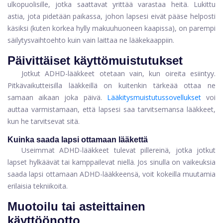
ulkopuolisille, jotka saattavat yrittää varastaa heitä. Lukittu
astia, jota pidetään paikassa, johon lapsesi eivät pääse helposti
käsiksi (kuten korkea hylly makuuhuoneen kaapissa), on parempi
säilytysvaihtoehto kuin vain laittaa ne lääkekaappiin.
Päivittäiset käyttömuistutukset
Jotkut ADHD-lääkkeet otetaan vain, kun oireita esiintyy.
Pitkävaikutteisilla lääkkeillä on kuitenkin tärkeää ottaa ne
samaan aikaan joka päivä.
Lääkitysmuistutussovellukset
voi
auttaa varmistamaan, että lapsesi saa tarvitsemansa lääkkeet,
kun he tarvitsevat sitä.
Kuinka saada lapsi ottamaan lääkettä
Useimmat ADHD-lääkkeet tulevat pillereinä, jotka jotkut
lapset hylkäävät tai kamppailevat niellä.
Jos sinulla on vaikeuksia
saada lapsi ottamaan ADHD-lääkkeensä, voit kokeilla muutamia
erilaisia ​​tekniikoita.
Muotoilu tai asteittainen
käyttöönotto