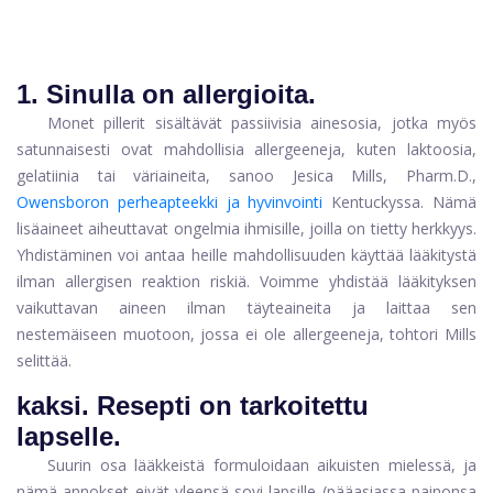
1.
Sinulla on allergioita.
Monet pillerit sisältävät passiivisia ainesosia, jotka myös
satunnaisesti ovat mahdollisia allergeeneja, kuten laktoosia,
gelatiinia tai väriaineita, sanoo Jesica Mills, Pharm.D.,
Owensboron perheapteekki ja hyvinvointi
Kentuckyssa. Nämä
lisäaineet aiheuttavat ongelmia ihmisille, joilla on tietty herkkyys.
Yhdistäminen voi antaa heille mahdollisuuden käyttää lääkitystä
ilman allergisen reaktion riskiä. Voimme yhdistää lääkityksen
vaikuttavan aineen ilman täyteaineita ja laittaa sen
nestemäiseen muotoon, jossa ei ole allergeeneja, tohtori Mills
selittää.
kaksi.
Resepti on tarkoitettu
lapselle.
Suurin osa lääkkeistä formuloidaan aikuisten mielessä, ja
nämä annokset eivät yleensä sovi lapsille (pääasiassa painonsa