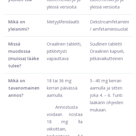
yleisiä versioita
yleisiä versioita
Mikä on
Metyylifenidaatti
Dekstroamfetamiini
yleisnimi?
/ amfetamiinisuolat
Missä
Oraalinen tabletti,
Suullinen tabletti
muodossa
pitkitetysti
Oraalinen kapseli,
(muissa) lääke
vapauttava
pitkävaikutteinen
tulee?
Mikä on
18 tai 36 mg
5--40 mg kerran
tavanomainen
kerran päivässä
aamulla ja sitten
annos?
aamulla.
joka 4. – 6. Tunti
lääkärin ohjeiden
Annostusta
mukaan.
voidaan nostaa
18 mg: lla
viikoittain,