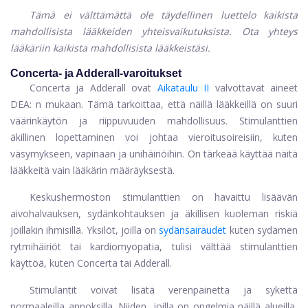
Tämä ei välttämättä ole täydellinen luettelo kaikista
mahdollisista lääkkeiden yhteisvaikutuksista. Ota yhteys
lääkäriin kaikista mahdollisista lääkkeistäsi.
Concerta- ja Adderall-varoitukset
Concerta ja Adderall ovat
Aikataulu II
valvottavat aineet
DEA: n mukaan. Tämä tarkoittaa, että näillä lääkkeillä on suuri
väärinkäytön ja riippuvuuden mahdollisuus. Stimulanttien
äkillinen lopettaminen voi johtaa vieroitusoireisiin, kuten
väsymykseen, vapinaan ja unihäiriöihin. On tärkeää käyttää näitä
lääkkeitä vain lääkärin määräyksestä.
Keskushermoston stimulanttien on havaittu lisäävän
aivohalvauksen, sydänkohtauksen ja äkillisen kuoleman riskiä
joillakin ihmisillä. Yksilöt, joilla on
sydänsairaudet
kuten sydämen
rytmihäiriöt tai kardiomyopatia, tulisi välttää stimulanttien
käyttöä, kuten Concerta tai Adderall.
Stimulantit voivat lisätä verenpainetta ja sykettä
normaaleilla annoksilla. Niiden, joilla on ongelmia näillä alueilla,