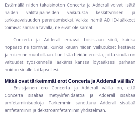
Estämällä niiden takaisinoton Concerta ja Adderall voivat lisätä
näiden välittäjäaineiden vaikutusta keskittymisen ja
tarkkaavaisuuden parantamiseksi. Vaikka nämä ADHD-lääkkeet
toimivat samalla tavalla, ne eivät ole samat.
Concerta ja Adderall eroavat toisistaan ​​siinä, kuinka
nopeasti ne toimivat, kuinka kauan niiden vaikutukset kestävät
ja miten ne muotoillaan. Lue lisää heidän eroista, jotta sinulla on
valtuudet työskennellä lääkärisi kanssa löytääksesi parhaan
hoidon sinulle tai lapsellesi.
Mitkä ovat tärkeimmät erot Concerta ja Adderall välillä?
Ensisijainen ero Concerta ja Adderall välillä on, että
Concerta sisältää metyylifenidaattia ja Adderall sisältää
amfetamiinisuoloja. Tarkemmin sanottuna Adderall sisältää
amfetamiinin ja dekstroamfetamiinin yhdistelmän.