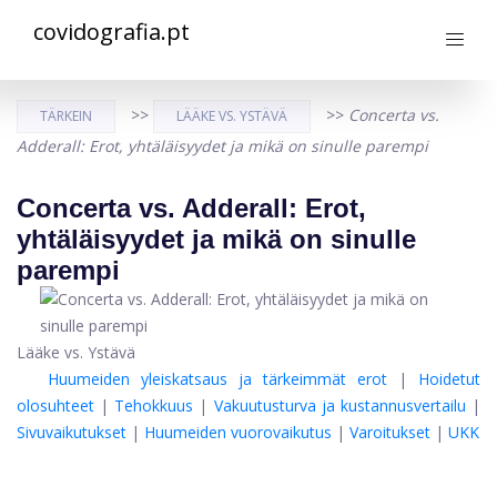
covidografia.pt
>>
>>
Concerta vs.
TÄRKEIN
LÄÄKE VS. YSTÄVÄ
Adderall: Erot, yhtäläisyydet ja mikä on sinulle parempi
Concerta vs. Adderall: Erot,
yhtäläisyydet ja mikä on sinulle
parempi
Lääke vs. Ystävä
Huumeiden yleiskatsaus ja tärkeimmät erot
|
Hoidetut
olosuhteet
|
Tehokkuus
|
Vakuutusturva ja kustannusvertailu
|
Sivuvaikutukset
|
Huumeiden vuorovaikutus
|
Varoitukset
|
UKK