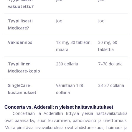
vakuutettu?
Tyypillisesti
Joo
Joo
Medicare?
Vakioannos
18 mg, 30 tabletin
30 mg, 60
määrä
tablettia
Tyypillinen
230 dollaria
7–78 dollaria
Medicare-kopio
SingleCare-
Vähintään 128
33-37 dollaria
kustannukset
dollaria
Concerta vs. Adderall: n yleiset haittavaikutukset
Concertaan ja Adderalliin liittyviä yleisiä haittavaikutuksia
ovat päänsärky, suun kuivuminen, pahoinvointi ja unettomuus.
Muita piristäviä sivuvaikutuksia ovat ahdistuneisuus, huimaus ja