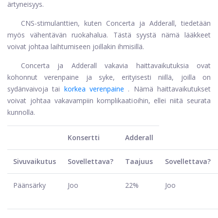
ärtyneisyys.
CNS-stimulanttien, kuten Concerta ja Adderall, tiedetään
myös vähentävän ruokahalua. Tästä syystä nämä lääkkeet
voivat johtaa laihtumiseen joillakin ihmisillä.
Concerta ja Adderall vakavia haittavaikutuksia ovat
kohonnut verenpaine ja syke, erityisesti niillä, joilla on
sydänvaivoja tai
korkea verenpaine
. Nämä haittavaikutukset
voivat johtaa vakavampiin komplikaatioihin, ellei niitä seurata
kunnolla.
Konsertti
Adderall
Sivuvaikutus
Sovellettava?
Taajuus
Sovellettava?
Päänsärky
Joo
22%
Joo