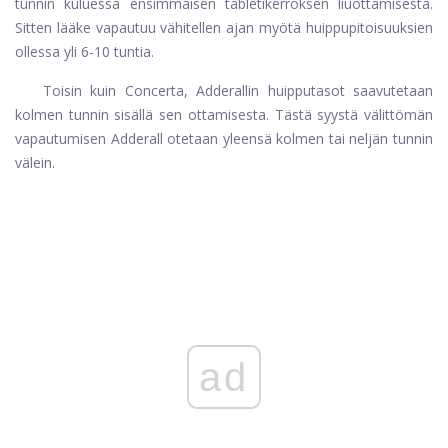
tunnin kuluessa ensimmäisen tabletikerroksen liuottamisesta.
Sitten lääke vapautuu vähitellen ajan myötä huippupitoisuuksien
ollessa yli 6-10 tuntia.
Toisin kuin Concerta, Adderallin huipputasot saavutetaan
kolmen tunnin sisällä sen ottamisesta. Tästä syystä välittömän
vapautumisen Adderall otetaan yleensä kolmen tai neljän tunnin
välein.
ad