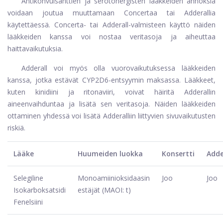
Antikonvulsanttien ja serotonergisten lääkkeiden annoksia
voidaan joutua muuttamaan Concertaa tai Adderallia
käytettäessä. Concerta- tai Adderall-valmisteen käyttö näiden
lääkkeiden kanssa voi nostaa veritasoja ja aiheuttaa
haittavaikutuksia.
Adderall voi myös olla vuorovaikutuksessa lääkkeiden
kanssa, jotka estävät CYP2D6-entsyymin maksassa. Lääkkeet,
kuten kinidiini ja ritonaviiri, voivat häiritä Adderallin
aineenvaihduntaa ja lisätä sen veritasoja. Näiden lääkkeiden
ottaminen yhdessä voi lisätä Adderalliin liittyvien sivuvaikutusten
riskiä.
Lääke
Huumeiden luokka
Konsertti
Adde
Selegiline
Monoamiinioksidaasin
Joo
Joo
Isokarboksatsidi
estäjät (MAOI: t)
Fenelsiini