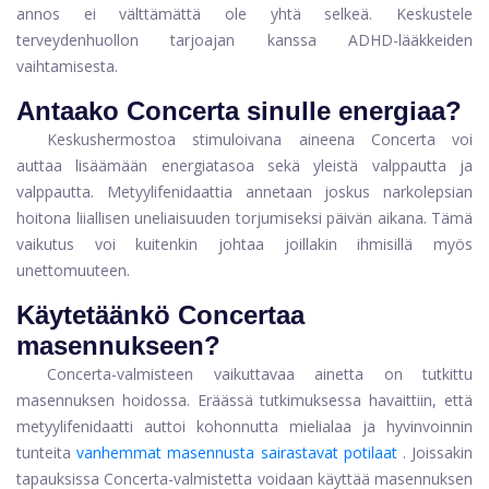
annos ei välttämättä ole yhtä selkeä. Keskustele
terveydenhuollon tarjoajan kanssa ADHD-lääkkeiden
vaihtamisesta.
Antaako Concerta sinulle energiaa?
Keskushermostoa stimuloivana aineena Concerta voi
auttaa lisäämään energiatasoa sekä yleistä valppautta ja
valppautta. Metyylifenidaattia annetaan joskus narkolepsian
hoitona liiallisen uneliaisuuden torjumiseksi päivän aikana. Tämä
vaikutus voi kuitenkin johtaa joillakin ihmisillä myös
unettomuuteen.
Käytetäänkö Concertaa
masennukseen?
Concerta-valmisteen vaikuttavaa ainetta on tutkittu
masennuksen hoidossa. Eräässä tutkimuksessa havaittiin, että
metyylifenidaatti auttoi kohonnutta mielialaa ja hyvinvoinnin
tunteita
vanhemmat masennusta sairastavat potilaat
. Joissakin
tapauksissa Concerta-valmistetta voidaan käyttää masennuksen