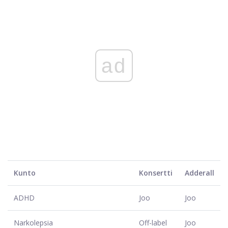
ad
Kunto
Konsertti
Adderall
ADHD
Joo
Joo
Narkolepsia
Off-label
Joo