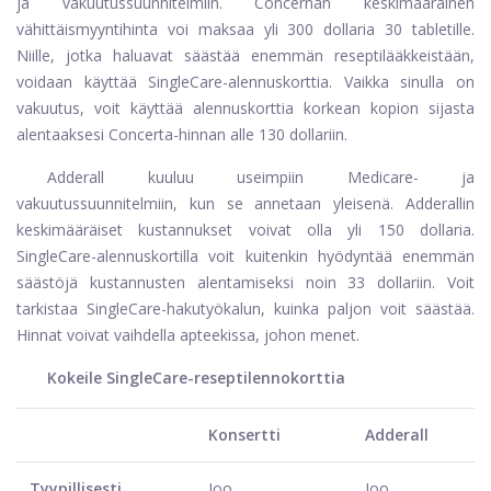
ja vakuutussuunnitelmiin. Concernan keskimääräinen
vähittäismyyntihinta voi maksaa yli 300 dollaria 30 tabletille.
Niille, jotka haluavat säästää enemmän reseptilääkkeistään,
voidaan käyttää SingleCare-alennuskorttia. Vaikka sinulla on
vakuutus, voit käyttää alennuskorttia korkean kopion sijasta
alentaaksesi Concerta-hinnan alle 130 dollariin.
Adderall kuuluu useimpiin Medicare- ja
vakuutussuunnitelmiin, kun se annetaan yleisenä. Adderallin
keskimääräiset kustannukset voivat olla yli 150 dollaria.
SingleCare-alennuskortilla voit kuitenkin hyödyntää enemmän
säästöjä kustannusten alentamiseksi noin 33 dollariin. Voit
tarkistaa SingleCare-hakutyökalun, kuinka paljon voit säästää.
Hinnat voivat vaihdella apteekissa, johon menet.
Kokeile SingleCare-reseptilennokorttia
Konsertti
Adderall
Tyypillisesti
Joo
Joo