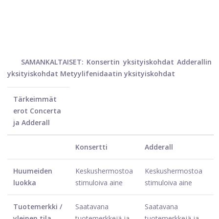
SAMANKALTAISET: Konsertin yksityiskohdat Adderallin
yksityiskohdat Metyylifenidaatin yksityiskohdat
Tärkeimmät
erot Concerta
ja Adderall
Konsertti
Adderall
Huumeiden
Keskushermostoa
Keskushermostoa
luokka
stimuloiva aine
stimuloiva aine
Tuotemerkki /
Saatavana
Saatavana
yleinen tila
tuotemerkkejä ja
tuotemerkkejä ja