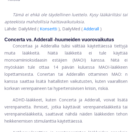
Tämä ei ehkä ole täydellinen luettelo. Kysy lääkäriltäsi tai
apteekista mahdollisia haittavaikutuksia.
Lähde: DailyMed (
Konsertti
), DailyMed (
Adderall
)
Concerta vs. Adderall -huumeiden vuorovaikutus
Concertaa ja Adderallia tulisi välttää käytettäessä tiettyjä
muita lääkkeitä. Näitä lääkkeitä ei tule käyttää
monoamiinioksidaasin estäjien (MAOI) kanssa. Niitä ei
myöskään tule ottaa 14 päivän kuluessa MAOI-lääkkeen
lopettamisesta. Conertan tai Adderallin ottaminen MAO: n
kanssa saattaa lisätä haitallisten vaikutusten, kuten vaarallisen
korkean verenpaineen tai hypertensiivisen kriisin, riskiä.
ADHD-lääkkeet, kuten Concerta ja Adderall, voivat lisätä
verenpainetta. Ihmiset, jotka käyttävät verenpainelääkkeitä tai
verenpainelääkkeitä, saattavat nähdä näiden lääkkeiden tehon
heikkenemisen stimulanttia käytettäessä.