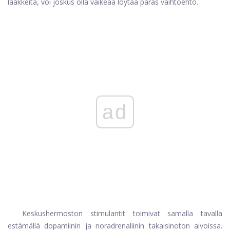
lääkkeitä, voi joskus olla vaikeaa löytää paras vaihtoehto.
ad
Keskushermoston stimulantit toimivat samalla tavalla
estämällä dopamiinin ja noradrenaliinin takaisinoton aivoissa.