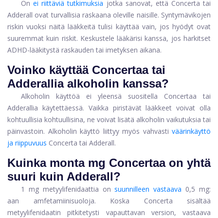
On
ei riittäviä tutkimuksia
jotka sanovat, että Concerta tai
Adderall ovat turvallisia raskaana oleville naisille. Syntymävikojen
riskin vuoksi näitä lääkkeitä tulisi käyttää vain, jos hyödyt ovat
suuremmat kuin riskit. Keskustele lääkärisi kanssa, jos harkitset
ADHD-lääkitystä raskauden tai imetyksen aikana.
Voinko käyttää Concertaa tai
Adderallia alkoholin kanssa?
Alkoholin käyttöä ei yleensä suositella Concertaa tai
Adderallia käytettäessä. Vaikka piristävät lääkkeet voivat olla
kohtuullisia kohtuullisina, ne voivat lisätä alkoholin vaikutuksia tai
päinvastoin. Alkoholin käyttö liittyy myös vahvasti
väärinkäyttö
ja riippuvuus
Concerta tai Adderall.
Kuinka monta mg Concertaa on yhtä
suuri kuin Adderall?
1 mg metyylifenidaattia on
suunnilleen vastaava
0,5 mg:
aan amfetamiinisuoloja. Koska Concerta sisältää
metyylifenidaatin pitkitetysti vapauttavan version, vastaava