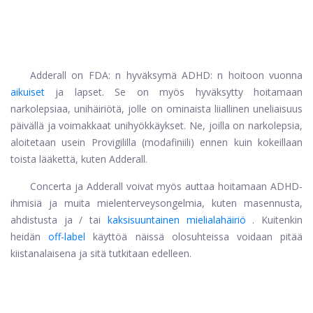
Adderall on FDA: n hyväksymä ADHD: n hoitoon vuonna
aikuiset
ja lapset. Se on myös hyväksytty hoitamaan
narkolepsiaa, unihäiriötä, jolle on ominaista liiallinen uneliaisuus
päivällä ja voimakkaat unihyökkäykset. Ne, joilla on narkolepsia,
aloitetaan usein Provigililla (modafiniili) ennen kuin kokeillaan
toista lääkettä, kuten Adderall.
Concerta ja Adderall voivat myös auttaa hoitamaan ADHD-
ihmisiä ja muita mielenterveysongelmia, kuten masennusta,
ahdistusta ja / tai
kaksisuuntainen mielialahäiriö
. Kuitenkin
heidän
off-label
käyttöä näissä olosuhteissa voidaan pitää
kiistanalaisena ja sitä tutkitaan edelleen.