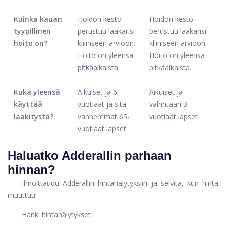
Kuinka kauan
Hoidon kesto
Hoidon kesto
tyypillinen
perustuu lääkärisi
perustuu lääkärisi
hoito on?
kliiniseen arvioon.
kliiniseen arvioon.
Hoito on yleensä
Hoito on yleensä
pitkäaikaista.
pitkäaikaista.
Kuka yleensä
Aikuiset ja 6-
Aikuiset ja
käyttää
vuotiaat ja sitä
vähintään 3-
lääkitystä?
vanhemmat 65-
vuotiaat lapset
vuotiaat lapset
Haluatko Adderallin parhaan
hinnan?
Ilmoittaudu Adderallin hintahälytyksiin ja selvitä, kun hinta
muuttuu!
Hanki hintahälytykset