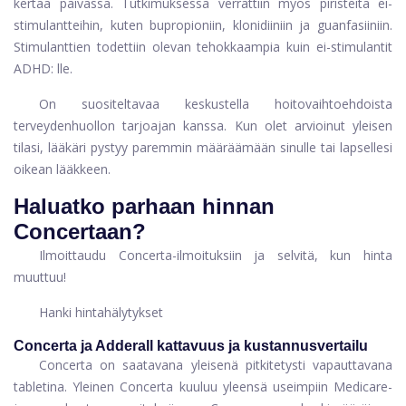
kertaa päivässä. Tutkimuksessa verrattiin myös piristeitä ei-
stimulantteihin, kuten bupropioniin, klonidiiniin ja guanfasiiniin.
Stimulanttien todettiin olevan tehokkaampia kuin ei-stimulantit
ADHD: lle.
On suositeltavaa keskustella hoitovaihtoehdoista
terveydenhuollon tarjoajan kanssa. Kun olet arvioinut yleisen
tilasi, lääkäri pystyy paremmin määräämään sinulle tai lapsellesi
oikean lääkkeen.
Haluatko parhaan hinnan
Concertaan?
Ilmoittaudu Concerta-ilmoituksiin ja selvitä, kun hinta
muuttuu!
Hanki hintahälytykset
Concerta ja Adderall kattavuus ja kustannusvertailu
Concerta on saatavana yleisenä pitkitetysti vapauttavana
tabletina. Yleinen Concerta kuuluu yleensä useimpiin Medicare-