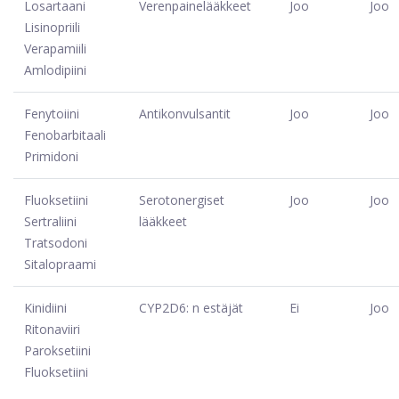
Losartaani
Verenpainelääkkeet
Joo
Joo
Lisinopriili
Verapamiili
Amlodipiini
Fenytoiini
Antikonvulsantit
Joo
Joo
Fenobarbitaali
Primidoni
Fluoksetiini
Serotonergiset
Joo
Joo
Sertraliini
lääkkeet
Tratsodoni
Sitalopraami
Kinidiini
CYP2D6: n estäjät
Ei
Joo
Ritonaviiri
Paroksetiini
Fluoksetiini