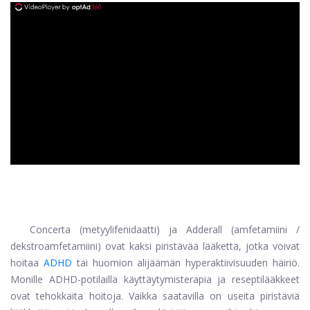
ad
Concerta (metyylifenidaatti) ja Adderall (amfetamiini /
dekstroamfetamiini) ovat kaksi piristävää lääkettä, jotka voivat
hoitaa
ADHD
tai huomion alijäämän hyperaktiivisuuden häiriö.
Monille ADHD-potilailla käyttäytymisterapia ja reseptilääkkeet
ovat tehokkaita hoitoja. Vaikka saatavilla on useita piristäviä