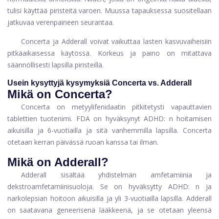
tulisi käyttää piristeitä varoen. Muussa tapauksessa suositellaan
jatkuvaa verenpaineen seurantaa.
Concerta ja Adderall voivat vaikuttaa lasten kasvuvaiheisiin
pitkäaikaisessa käytössä. Korkeus ja paino on mitattava
säännöllisesti lapsilla piristeillä.
Usein kysyttyjä kysymyksiä Concerta vs. Adderall
Mikä on Concerta?
Concerta on metyylifenidaatin pitkitetysti vapauttavien
tablettien tuotenimi. FDA on hyväksynyt ADHD: n hoitamisen
aikuisilla ja 6-vuotiailla ja sitä vanhemmilla lapsilla. Concerta
otetaan kerran päivässä ruoan kanssa tai ilman.
Mikä on Adderall?
Adderall sisältää yhdistelmän amfetamiinia ja
dekstroamfetamiinisuoloja. Se on hyväksytty ADHD: n ja
narkolepsian hoitoon aikuisilla ja yli 3-vuotiailla lapsilla. Adderall
on saatavana geneerisenä lääkkeenä, ja se otetaan yleensä